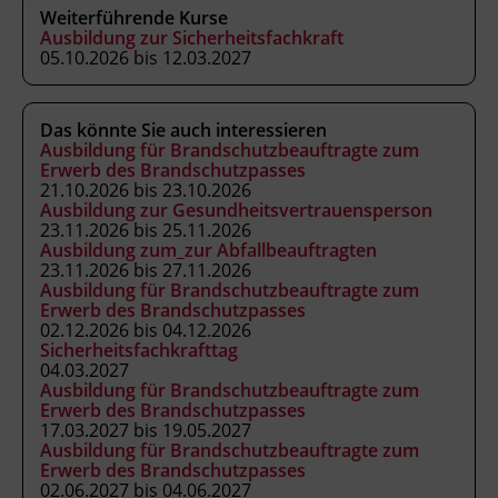
Weiterführende Kurse
der Sicherheitsvertrauensperson
Ausbildung zur Sicherheitsfachkraft
wahrnehmen.
05.10.2026 bis 12.03.2027
Das könnte Sie auch interessieren
Kursformat
Ausbildung für Brandschutzbeauftragte zum
Live Online
Erwerb des Brandschutzpasses
21.10.2026 bis 23.10.2026
Ausbildung zur Gesundheitsvertrauensperson
23.11.2026 bis 25.11.2026
Leitung
Ausbildung zum_zur Abfallbeauftragten
Fachtrainer_in
23.11.2026 bis 27.11.2026
Ausbildung für Brandschutzbeauftragte zum
Erwerb des Brandschutzpasses
Abschluss
02.12.2026 bis 04.12.2026
Sicherheitsfachkrafttag
Kursbesuchsbestätigung
04.03.2027
Ausbildung für Brandschutzbeauftragte zum
Erwerb des Brandschutzpasses
Hinweis
17.03.2027 bis 19.05.2027
Ausbildung für Brandschutzbeauftragte zum
Für den Online-Kurs benötigen Sie einen
Erwerb des Brandschutzpasses
multimediafähigen Computer mit
02.06.2027 bis 04.06.2027