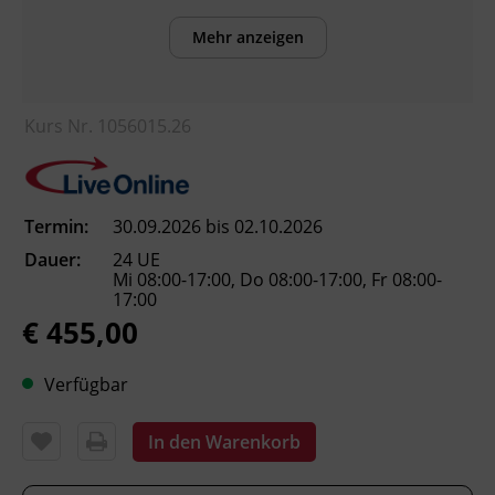
Teilnehmenden:
Mehr anzeigen
die Notwendigkeit der Unfallverhütung
sowie häufige Unfallursachen und
Unfallkosten einordnen.
Kurs Nr. 1056015.26
das außer- und innerbetriebliche
Arbeitnehmer_innenschutzsystem
beschreiben.
bauliche Sicherheits-, Maschinen- und
Termin:
30.09.2026 bis 02.10.2026
Elektrosicherheitsmaßnahmen
Dauer:
24 UE
beurteilen.
Mi 08:00-17:00, Do 08:00-17:00, Fr 08:00-
17:00
ergonomische Anforderungen an
€ 455,00
Arbeits- und Bildschirmarbeitsplätze
benennen.
Grundsätze von Gesundheit und
Verfügbar
Hygiene am Arbeitsplatz anwenden.
die Grundzüge der
In den Warenkorb
Arbeitsplatzevaluierung erläutern.
die Aufgaben, Pflichten und die Haftung