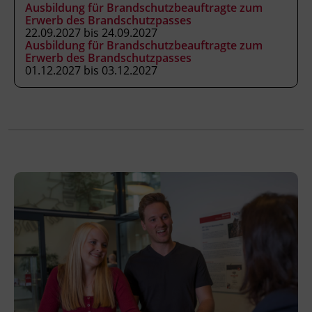
Internetzugang.
Ausbildung für Brandschutzbeauftragte zum
Erwerb des Brandschutzpasses
22.09.2027 bis 24.09.2027
Ausbildung für Brandschutzbeauftragte zum
Veranstaltungsort
Erwerb des Brandschutzpasses
Online
01.12.2027 bis 03.12.2027
Terminübersicht