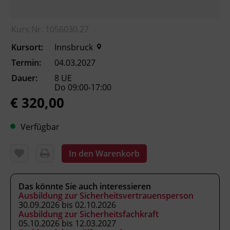
Kursformat
Kurs Nr. 1056030.27
Präsenzunterricht
Kursort:
Innsbruck
Termin:
04.03.2027
Leitung
Dauer:
8 UE
Fachtrainer_in
Do 09:00-17:00
€ 320,00
Abschluss
Verfügbar
Kursbesuchsbestätigung
In den Warenkorb
Hinweis
Firmenpackage: Ab der dritten
Das könnte Sie auch interessieren
Firmenanmeldung gewähren wir einen Rabatt
Ausbildung zur Sicherheitsvertrauensperson
von 20 %.
30.09.2026 bis 02.10.2026
Ausbildung zur Sicherheitsfachkraft
05.10.2026 bis 12.03.2027