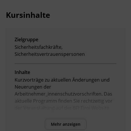
Ingenieurzertifizierung
Deutsch und Integration
BFI Reutte
Kursinhalte
Akademisches Studienzentrum
BFI Schwaz
Zielgruppe
Digitales Lernen
Sicherheitsfachkräfte,
Sicherheitsvertrauenspersonen
Inhalte
Kurzvorträge zu aktuellen Änderungen und
Neuerungen der
Arbeitnehmer_innenschutzvorschriften. Das
aktuelle Programm finden Sie rechtzeitig vor
der Veranstaltung auf der BFI Tirol Website.
Die Veranstaltung gilt als Weiterbildung für
die Sicherheitsfachkraft gemäß den
Mehr anzeigen
einschlägigen Bestimmungen des ASchG.