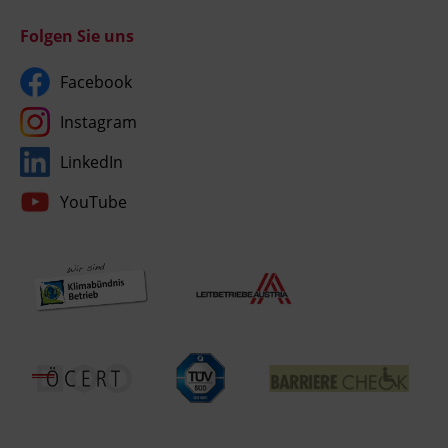
Folgen Sie uns
Facebook
Instagram
LinkedIn
YouTube
Umgesetzt