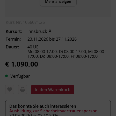
Mehr anzeigen
die rechtlichen Grundlagen der Abfall-
und Kreislaufwirtschaft benennen.
Kurs Nr. 1056071.26
die zentralen Bestimmungen des
Abfallwirtschaftsgesetzes 2002 und der
Kursort:
Innsbruck
wichtigsten Verordnungen anwenden.
Termin:
23.11.2026 bis 27.11.2026
das elektronische Datenmanagement
Dauer:
40 UE
(EDM) im betrieblichen Alltag nutzen.
Mo 08:00-17:00, Di 08:00-17:00, Mi 08:00-
Maßnahmen zur Abfallvermeidung und
17:00, Do 08:00-17:00, Fr 08:00-17:00
Ressourcenschonung nach dem Prinzip
€ 1.090,00
der 5 R ableiten.
Abfälle korrekt trennen und die Wege
Verfügbar
der Kreislaufwirtschaft einordnen.
die landesrechtlichen Vorgaben (Tiroler
In den Warenkorb
Abfallwirtschaftsgesetz und kommunale
Regelungen) berücksichtigen.
ein betriebliches
Das könnte Sie auch interessieren
Abfallwirtschaftskonzept gemäß § 10
Ausbildung zur Sicherheitsvertrauensperson
30.09.2026 bis 02.10.2026
AWG 2002 erstellen.