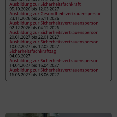
Ausbildung zur Sicherheitsfachkraft
die naturwissenschaftlichen,
05.10.2026 bis 12.03.2027
technischen und gesellschaftlichen
Ausbildung zur Gesundheitsvertrauensperson
23.11.2026 bis 25.11.2026
Hintergründe der Abfallwirtschaft
Ausbildung zur Sicherheitsvertrauensperson
einordnen.
02.12.2026 bis 04.12.2026
die Aufgaben der_des Abfallbeauftragten
Ausbildung zur Sicherheitsvertrauensperson
20.01.2027 bis 22.01.2027
gemäß § 11 AWG 2002 in der inner- und
Ausbildung zur Sicherheitsvertrauensperson
außerbetrieblichen Kommunikation
10.02.2027 bis 12.02.2027
wahrnehmen.
Sicherheitsfachkrafttag
04.03.2027
Ausbildung zur Sicherheitsvertrauensperson
14.04.2027 bis 16.04.2027
Ausbildung zur Sicherheitsvertrauensperson
Kursformat
16.06.2027 bis 18.06.2027
Präsenzunterricht
Leitung
Fachtrainer_in
Abschluss