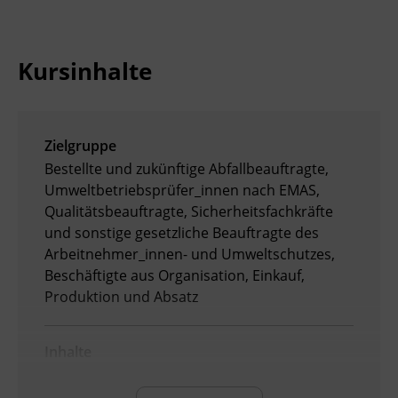
Ingenieurzertifizierung
Deutsch und Integration
BFI Reutte
Kursinhalte
Akademisches Studienzentrum
BFI Schwaz
Digitales Lernen
Zielgruppe
Bestellte und zukünftige Abfallbeauftragte,
Umweltbetriebsprüfer_innen nach EMAS,
Qualitätsbeauftragte, Sicherheitsfachkräfte
und sonstige gesetzliche Beauftragte des
Arbeitnehmer_innen- und Umweltschutzes,
Beschäftigte aus Organisation, Einkauf,
Produktion und Absatz
Inhalte
Nach Abschluss der Ausbildung können die
Teilnehmenden: