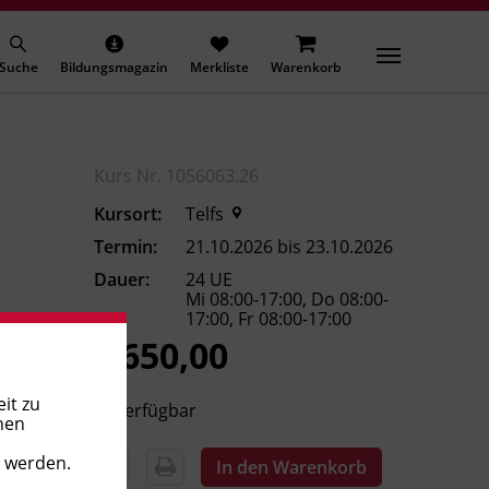
Suche
Bildungsmagazin
Merkliste
Warenkorb
Kurs Nr. 1056063.26
Kursort:
Telfs
Termin:
21.10.2026 bis 23.10.2026
Dauer:
24 UE
Mi 08:00-17:00, Do 08:00-
17:00, Fr 08:00-17:00
€ 650,00
it zu
Verfügbar
nen
t werden.
In den Warenkorb