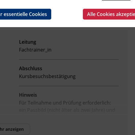
r essentielle Cookies
Alle Cookies akzepti
Leitung
Fachtrainer_in
Abschluss
Kursbesuchsbestätigung
Hinweis
Für Teilnahme und Prüfung erforderlich:
ein Passbild (nicht älter als zwei Jahre) und
ein internetfähiges Smartphone mit QR-
Lesesoftware. Die Schulung findet an der
hr anzeigen
Landes-Feuerwehrschule Tirol in Telfs statt.