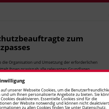
chutzbeauftragte zum
tzpasses
b die Organisation und Umsetzung der erforderlichen
elt Ihnen praxisnah alle relevanten Grundlagen,
n Aufgaben und schließt die unterstützende Funktion
inwilligung
ernehmen Sie die Aufgaben der_des
erben den Brandschutzpass.
 auf unserer Webseite Cookies, um die Benutzerfreundlichke
 und um Ihnen personalisierte Angebote zu bieten. Sie kön
ookies deaktivieren. Essentielle Cookies sind für die
ionen der Website notwendig und können nicht deaktivier
ormationen zu allen Cookies finden Sie unter
Datenschutz
.