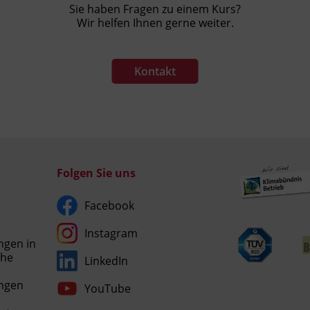
Sie haben Fragen zu einem Kurs?
Wir helfen Ihnen gerne weiter.
Kontakt
Folgen Sie uns
Facebook
Instagram
ngen in
che
LinkedIn
Umgesetzt
ngen
YouTube
mit