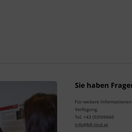
Ing.-Etzel-Straße 7
6020 Innsbruck
Abschlussinformation
gemäß § 19 Güterbeförderungsgesetz 1995,
§ 14a Gelegenheitsverkehrs-Gesetz 1996
und § 44a Kraftfahrliniengesetz
Sie haben Frage
Für weitere Informationen
Verfügung.
Tel. +43 (0)509660
info@bfi-tirol.at