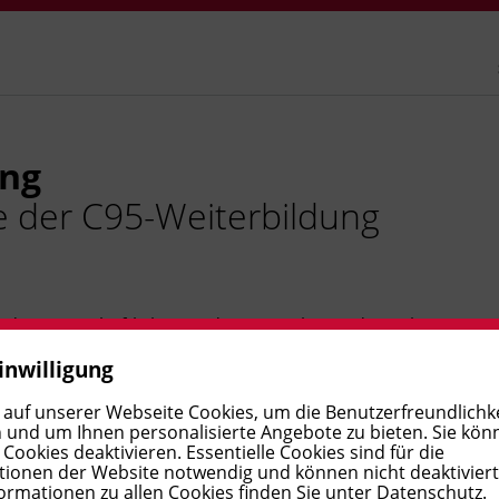
ing
e der C95-Weiterbildung
h dem wirtschaftlichen und vorausschauenden Fahren.
en so Umwelt und Betriebskosten
.
inwilligung
 auf unserer Webseite Cookies, um die Benutzerfreundlichke
 und um Ihnen personalisierte Angebote zu bieten. Sie kön
ookies deaktivieren. Essentielle Cookies sind für die
ionen der Website notwendig und können nicht deaktivier
ormationen zu allen Cookies finden Sie unter
Datenschutz
.