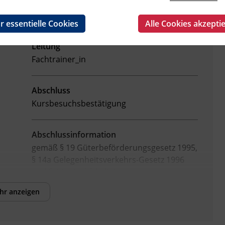
r essentielle Cookies
Alle Cookies akzepti
Leitung
Fachtrainer_in
Abschluss
Kursbesuchsbestätigung
Abschlussinformation
gemäß § 19 Güterbeförderungsgesetz 1995,
§ 14a Gelegenheitsverkehrs-Gesetz 1996
und § 44a Kraftfahrliniengesetz
hr anzeigen
Veranstaltungsort
BFI Tirol Bildungszentrum