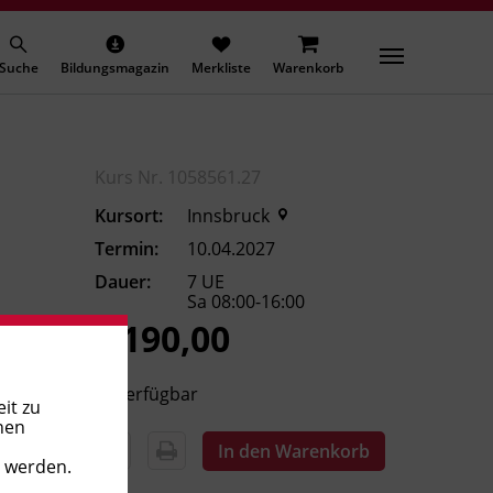
Suche
Bildungsmagazin
Merkliste
Warenkorb
Kurs Nr. 1058561.27
Kursort:
Innsbruck
Termin:
10.04.2027
Dauer:
7 UE
Sa 08:00-16:00
€ 190,00
Verfügbar
it zu
nen
In den Warenkorb
t werden.