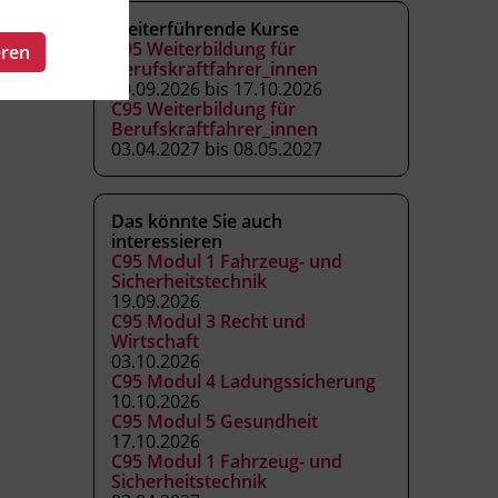
Weiterführende Kurse
C95 Weiterbildung für
eren
Berufskraftfahrer_innen
19.09.2026 bis 17.10.2026
C95 Weiterbildung für
Berufskraftfahrer_innen
03.04.2027 bis 08.05.2027
Das könnte Sie auch
interessieren
C95 Modul 1 Fahrzeug- und
Sicherheitstechnik
19.09.2026
C95 Modul 3 Recht und
Wirtschaft
03.10.2026
C95 Modul 4 Ladungssicherung
10.10.2026
C95 Modul 5 Gesundheit
17.10.2026
C95 Modul 1 Fahrzeug- und
Sicherheitstechnik