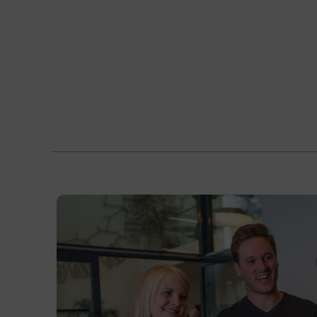
die Technik zur Unterstützung
wirtschaftlichen Fahrens nutzen.
vorausschauend fahren.
die erlernten Techniken im
Berufsalltag anwenden.
Kursformat
Präsenzunterricht
Terminübersicht