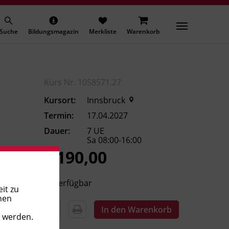
Suche
Bildungsmagazin
Merkliste
Warenkorb
Kurs Nr. 1058571.27
Kursort:
Innsbruck
Termin:
17.04.2027
Dauer:
7 UE
Sa 08:00-16:00
€ 190,00
Verfügbar
it zu
nen
In den Warenkorb
t werden.