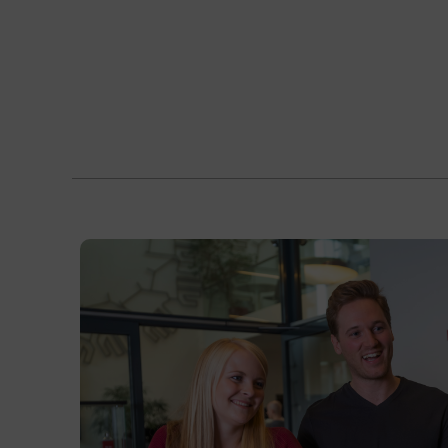
berücksichtigen.
das wirtschaftliche Umfeld und die
Marktordnung des Güterverkehrs
einordnen.
Kriminalität und illegale Einschleusung
erkennen und richtig reagieren.
Kursformat
Präsenzunterricht
Terminübersicht