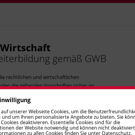
 Wirtschaft
Weiterbildung gemäß GWB
e rechtlichen und wirtschaftlichen
en die geltenden Vorschriften sicher an.
inwilligung
 auf unserer Webseite Cookies, um die Benutzerfreundlichke
 und um Ihnen personalisierte Angebote zu bieten. Sie kön
ookies deaktivieren. Essentielle Cookies sind für die
ionen der Website notwendig und können nicht deaktivier
ormationen zu allen Cookies finden Sie unter
Datenschutz
.