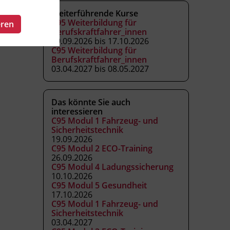
Weiterführende Kurse
C95 Weiterbildung für
eren
Berufskraftfahrer_innen
19.09.2026 bis 17.10.2026
C95 Weiterbildung für
Berufskraftfahrer_innen
03.04.2027 bis 08.05.2027
Das könnte Sie auch
interessieren
C95 Modul 1 Fahrzeug- und
Sicherheitstechnik
19.09.2026
C95 Modul 2 ECO-Training
26.09.2026
C95 Modul 4 Ladungssicherung
10.10.2026
C95 Modul 5 Gesundheit
17.10.2026
C95 Modul 1 Fahrzeug- und
Sicherheitstechnik
03.04.2027