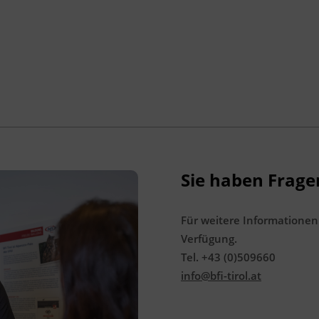
Abschlussinformation
gemäß § 19 Güterbeförderungsgesetz 1995,
§ 14a Gelegenheitsverkehrs-Gesetz 1996
und § 44a Kraftfahrliniengesetz
Sie haben Frage
Für weitere Informationen
Verfügung.
Tel. +43 (0)509660
info@bfi-tirol.at