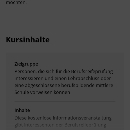
möchten.
Ingenieurzertifizierung
Deutsch und Integration
BFI Reutte
Akademisches Studienzentrum
BFI Schwaz
Kursinhalte
Digitales Lernen
Zielgruppe
Personen, die sich für die Berufsreifeprüfung
interessieren und einen Lehrabschluss oder
eine abgeschlossene berufsbildende mittlere
Schule vorweisen können
Inhalte
Diese kostenlose Informationsveranstaltung
gibt Interessenten der Berufsreifeprüfung