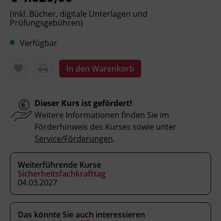
Arbeitsplätze und Tätigkeiten
(inkl. Bücher, digitale Unterlagen und
Prüfungsgebühren)
systematisch evaluieren und Gefahren
beurteilen.
Verfügbar
sicherheitstechnische Maßnahmen für
Betriebe planen und deren Umsetzung
In den Warenkorb
begleiten.
spezifische Problemstellungen in
Verkehrsbetrieben und die relevanten
Dieser Kurs ist gefördert!
Rechtsvorschriften berücksichtigen.
Weitere Informationen finden Sie im
Arbeitgeber_innen und
Förderhinweis des Kurses sowie unter
Mitarbeiter_innen in Fragen des
Service/Förderungen
.
Arbeitnehmer_innenschutzes beraten.
Kommunikations-, Argumentations-,
Weiterführende Kurse
Präsentations- und
Sicherheitsfachkrafttag
Moderationstechniken in
04.03.2027
Konfliktsituationen einsetzen.
sicherheitstechnische Vorschläge für ein
Unternehmen in einer Projektarbeit
Das könnte Sie auch interessieren