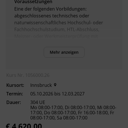
Voraussetzungen
Eine der folgenden Vorbildungen:
abgeschlossenes technisches oder
naturwissenschaftliches Hochschul- oder
Fachhochschulstudium, HTL-Abschluss,
Meister- oder Werkmeisterprüfung mit
mindestens zweijähriger einschlägiger Praxis
oder mindestens vierjährige einschlägige
Mehr anzeigen
Praxis mit Aufnahmeprüfung. Diese
Anforderungen gelten auch für
Mitarbeiter_innen im öffentlichen Dienst.
Kurs Nr. 1056000.26
Kursort:
Innsbruck
Inhalte
Termin:
05.10.2026 bis 12.03.2027
Nach Abschluss der Ausbildung können die
Dauer:
304 UE
Teilnehmenden:
Mo 08:00-17:00, Di 08:00-17:00, Mi 08:00-
17:00, Do 08:00-17:00, Fr 16:00-18:00, Fr
das ASchG und die dazu erlassenen
08:00-17:00, Sa 08:00-17:00
Verordnungen im betrieblichen Alltag
€ 4.620,00
anwenden.