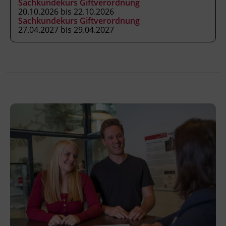
Sachkundekurs Giftverordnung
ausarbeiten.
20.10.2026 bis 22.10.2026
die Aufgaben, Pflichten und die
Sachkundekurs Giftverordnung
Verantwortung der Sicherheitsfachkraft
27.04.2027 bis 29.04.2027
wahrnehmen.
Kursformat
Präsenzunterricht
Leitung
Fachtrainer_in
Abschluss
Zeugnis
Abschlussinformation
Im Anschluss an den Lehrgang finden eine