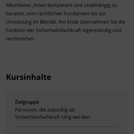
Mitarbeiter_innen kompetent und unabhängig zu
Ingenieurzertifizierung
Deutsch und Integration
BFI Reutte
beraten, vom rechtlichen Fundament bis zur
Umsetzung im Betrieb. Am Ende übernehmen Sie die
Akademisches Studienzentrum
BFI Schwaz
Funktion der Sicherheitsfachkraft eigenständig und
rechtssicher.
Digitales Lernen
Kursinhalte
Zielgruppe
Personen, die zukünftig als
Sicherheitsfachkraft tätig werden