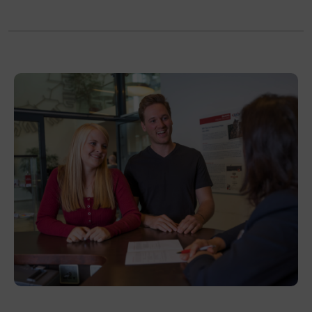
BFI Tirol Bildungszentrum
Ing.-Etzel-Straße 7
6020 Innsbruck
Förderhinweis
Das Land Tirol fördert bis zu maximal 30 %
der Kurskosten. Nähere Informationen finden
Sie unter
www.mein-update.at
Terminübersicht