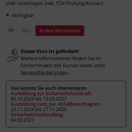
Überwachung eines Dampfkessels
(inkl. Unterlagen, exkl. TÜV-Prüfungskosten)
durchführen.
sich auf die Erlangung des
Verfügbar
Dampfkesselwärter_innen-Zeugnisses
ohne Einschränkung vorbereiten.
In den Warenkorb
Dieser Kurs ist gefördert!
Kursformat
Weitere Informationen finden Sie im
Präsenzunterricht
Förderhinweis des Kurses sowie unter
Service/Förderungen
.
Leitung
Fachtrainer_in
Das könnte Sie auch interessieren
Ausbildung zur Sicherheitsfachkraft
05.10.2026 bis 12.03.2027
Abschluss
Ausbildung zum_zur Abfallbeauftragten
23.11.2026 bis 27.11.2026
BFI Tirol Zertifikat
Sicherheitsfachkrafttag
04.03.2027
Veranstaltungsort