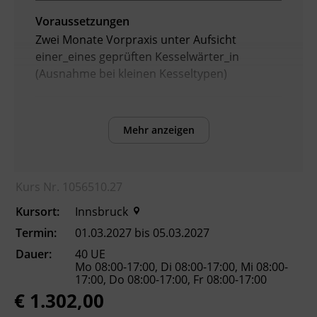
Voraussetzungen
Zwei Monate Vorpraxis unter Aufsicht
einer_eines geprüften Kesselwärter_in
(Ausnahme bei kleinen Kesseltypen)
Inhalte
Mehr anzeigen
Nach Abschluss der Ausbildung können die
Teilnehmenden:
die rechtlichen Grundlagen nach dem
Kurs Nr. 1056510.27
Dampfkesselbetriebsgesetz benennen.
Kursort:
Innsbruck
die Vorgaben der Verordnung über den
Betrieb von Dampfkesseln und
Termin:
01.03.2027 bis 05.03.2027
Wärmekraftmaschinen anwenden.
Dauer:
40 UE
Aufbau und Funktion von Dampfkesseln
Mo 08:00-17:00, Di 08:00-17:00, Mi 08:00-
17:00, Do 08:00-17:00, Fr 08:00-17:00
beschreiben.
€ 1.302,00
den sicheren Betrieb und die