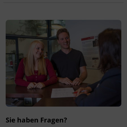
Leitung
Fachtrainer_in
Abschluss
Kursbesuchsbestätigung
Abschlussinformation
Teilnahmebestätigung
Hinweis
Die genauen Vortragsthemen stehen
rechtzeitig vor der Veranstaltung auf
www.omc.tirol
. Mit dem Firmenpackage
profitieren Sie ab der zweiten
Sie haben Fragen?
Firmenanmeldung von 20 % Rabatt für jede
weitere gemeldete Person