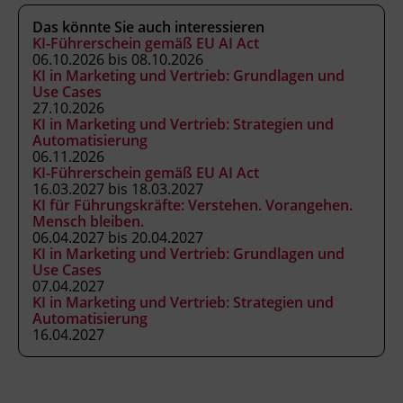
Gründer Webagentur klickbeben
Das könnte Sie auch interessieren
KI-Führerschein gemäß EU AI Act
Ablauf und Zeitplan:
06.10.2026 bis 08.10.2026
KI in Marketing und Vertrieb: Grundlagen und
13:00 Uhr Begrüßung
Use Cases
27.10.2026
13:10 Uhr Vortrag
KI in Marketing und Vertrieb: Strategien und
14:00 Uhr Pause
Automatisierung
14:15 Uhr Vortrag
06.11.2026
KI-Führerschein gemäß EU AI Act
15:00 Uhr Pause und Networking
16.03.2027 bis 18.03.2027
15:30 Uhr Vortrag
KI für Führungskräfte: Verstehen. Vorangehen.
16:15 Uhr Pause
Mensch bleiben.
06.04.2027 bis 20.04.2027
16:30 Uhr Vortrag
KI in Marketing und Vertrieb: Grundlagen und
Anschließend Get-together zum
Use Cases
gemeinsamen Austausch
07.04.2027
KI in Marketing und Vertrieb: Strategien und
Automatisierung
16.04.2027
Kursformat
Präsenzunterricht