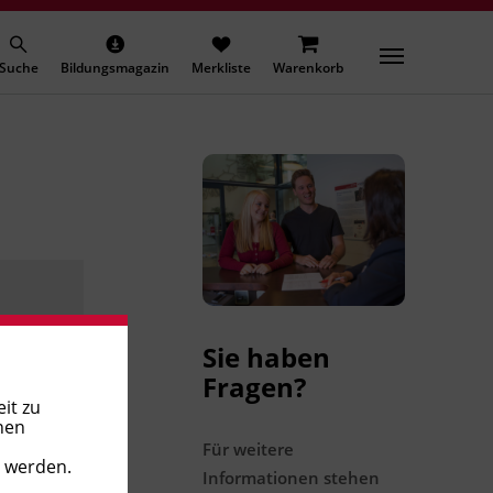
Suche
Bildungsmagazin
Merkliste
Warenkorb
Sie haben
Fragen?
it zu
nen
Für weitere
t werden.
Informationen stehen