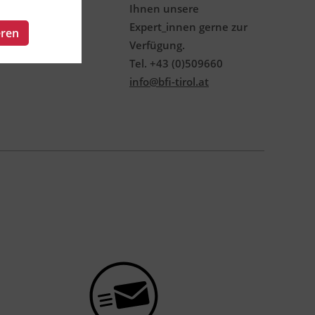
Ihnen unsere
Expert_innen gerne zur
eren
Verfügung.
Tel. +43 (0)509660
info@bfi-tirol.at