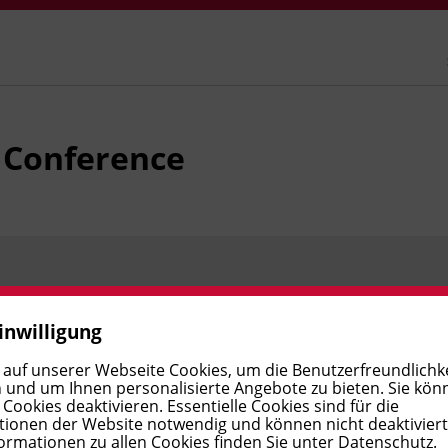
 Conference
Preis:
€ 325,00
Verfügbar
inwilligung
 auf unserer Webseite Cookies, um die Benutzerfreundlichke
 und um Ihnen personalisierte Angebote zu bieten. Sie kön
ookies deaktivieren. Essentielle Cookies sind für die
ionen der Website notwendig und können nicht deaktivier
ormationen zu allen Cookies finden Sie unter
Datenschutz
.