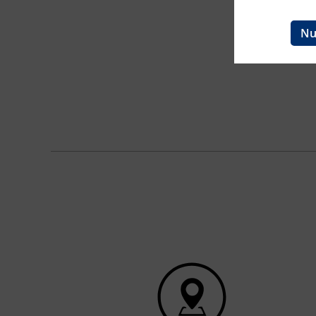
Ingenieurzertifizierung
BFI Reutte
Nu
BFI Schwaz