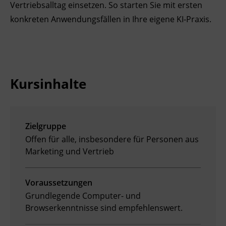
Vertriebsalltag einsetzen. So starten Sie mit ersten
Ingenieurzertifizierung
Deutsch und Integration
BFI Reutte
konkreten Anwendungsfällen in Ihre eigene KI-Praxis.
Akademisches Studienzentrum
BFI Schwaz
Digitales Lernen
Kursinhalte
Zielgruppe
Offen für alle, insbesondere für Personen aus
Marketing und Vertrieb
Voraussetzungen
Grundlegende Computer- und
Browserkenntnisse sind empfehlenswert.