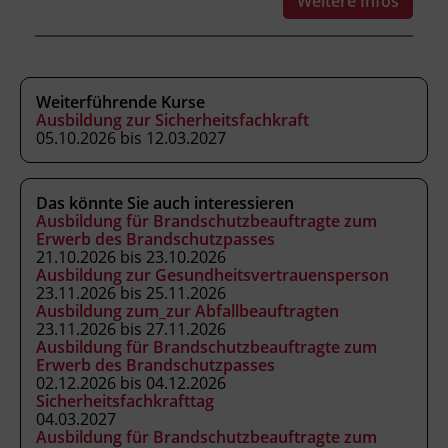
Weitere Infos
der Sicherheitsvertrauensperson
wahrnehmen.
Weiterführende Kurse
Ausbildung zur Sicherheitsfachkraft
Kursformat
05.10.2026 bis 12.03.2027
Live Online
Das könnte Sie auch interessieren
Leitung
Ausbildung für Brandschutzbeauftragte zum
Fachtrainer_in
Erwerb des Brandschutzpasses
21.10.2026 bis 23.10.2026
Ausbildung zur Gesundheitsvertrauensperson
23.11.2026 bis 25.11.2026
Abschluss
Ausbildung zum_zur Abfallbeauftragten
Kursbesuchsbestätigung
23.11.2026 bis 27.11.2026
Ausbildung für Brandschutzbeauftragte zum
Erwerb des Brandschutzpasses
02.12.2026 bis 04.12.2026
Hinweis
Sicherheitsfachkrafttag
Für den Online-Kurs benötigen Sie einen
04.03.2027
multimediafähigen Computer mit
Ausbildung für Brandschutzbeauftragte zum