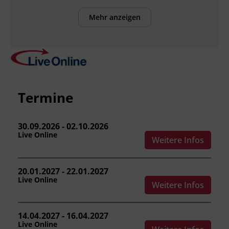
Teilnehmenden:
Mehr anzeigen
die Notwendigkeit der Unfallverhütung
sowie häufige Unfallursachen und
Unfallkosten einordnen.
das außer- und innerbetriebliche
Arbeitnehmer_innenschutzsystem
beschreiben.
Termine
bauliche Sicherheits-, Maschinen- und
Elektrosicherheitsmaßnahmen
30.09.2026 - 02.10.2026
beurteilen.
Live Online
Weitere Infos
ergonomische Anforderungen an
Arbeits- und Bildschirmarbeitsplätze
benennen.
20.01.2027 - 22.01.2027
Grundsätze von Gesundheit und
Live Online
Weitere Infos
Hygiene am Arbeitsplatz anwenden.
die Grundzüge der
Arbeitsplatzevaluierung erläutern.
14.04.2027 - 16.04.2027
Live Online
die Aufgaben, Pflichten und die Haftung