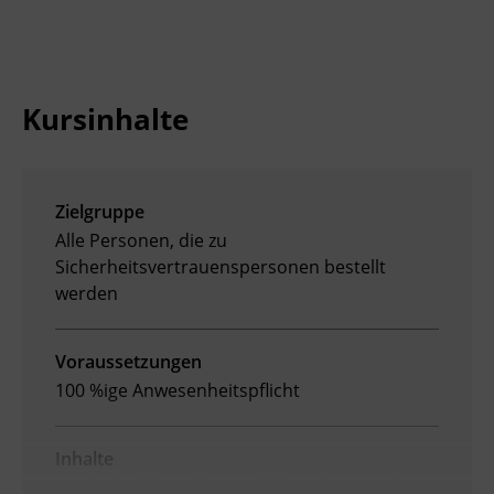
Ingenieurzertifizierung
Deutsch und Integration
BFI Reutte
Akademisches Studienzentrum
BFI Schwaz
Kursinhalte
Digitales Lernen
Zielgruppe
Alle Personen, die zu
Sicherheitsvertrauenspersonen bestellt
werden
Voraussetzungen
100 %ige Anwesenheitspflicht
Inhalte
Nach Abschluss der Ausbildung können die