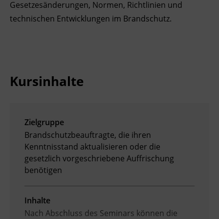
Gesetzesänderungen, Normen, Richtlinien und
Ingenieurzertifizierung
Deutsch und Integration
BFI Reutte
technischen Entwicklungen im Brandschutz.
Akademisches Studienzentrum
BFI Schwaz
Digitales Lernen
Kursinhalte
Zielgruppe
Brandschutzbeauftragte, die ihren
Kenntnisstand aktualisieren oder die
gesetzlich vorgeschriebene Auffrischung
benötigen
Inhalte
Nach Abschluss des Seminars können die