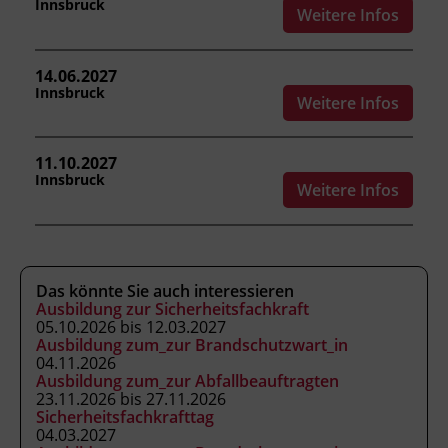
Innsbruck
Weitere Infos
Abschluss
Kursbesuchsbestätigung
14.06.2027
Innsbruck
Weitere Infos
Hinweis
Für eine Verlängerung des
11.10.2027
Brandschutzpasses dürfen seit Ausstellung
Innsbruck
oder letzter Verlängerung höchstens fünf
Weitere Infos
Jahre und drei Monate vergangen sein. Bitte
bringen Sie Ihren Brandschutzpass zum
Seminar mit.
Das könnte Sie auch interessieren
Ausbildung zur Sicherheitsfachkraft
05.10.2026 bis 12.03.2027
Ausbildung zum_zur Brandschutzwart_in
04.11.2026
Ausbildung zum_zur Abfallbeauftragten
23.11.2026 bis 27.11.2026
Sicherheitsfachkrafttag
04.03.2027