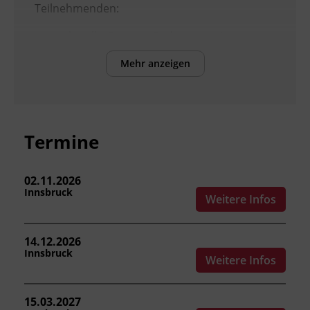
Teilnehmenden:
aktuelle Gesetzesänderungen im
Brandschutz einordnen.
Mehr anzeigen
neue Normen und Richtlinien
anwenden.
technische Weiterentwicklungen im
Brandschutz beurteilen.
die Neuerungen in der eigenen Funktion
Termine
praxisnah umsetzen.
02.11.2026
Innsbruck
Weitere Infos
Kursformat
Präsenzunterricht
14.12.2026
Innsbruck
Weitere Infos
Leitung
Fachtrainer_in
15.03.2027