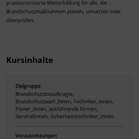
praxisorientierte Weiterbildung für alle, die
Ingenieurzertifizierung
Deutsch und Integration
BFI Reutte
Brandschutzmaßnahmen planen, umsetzen oder
überprüfen.
Akademisches Studienzentrum
BFI Schwaz
Digitales Lernen
Kursinhalte
Zielgruppe
Brandschutzbeauftragte,
Brandschutzwart_innen, Techniker_innen,
Planer_innen, ausführende Firmen,
Servicefirmen, Sicherheitstechniker_innen
Voraussetzungen