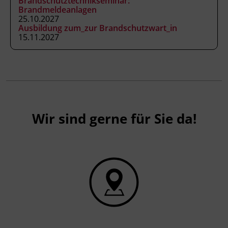
Brandschutztechnikseminar:
Brandmeldeanlagen
herangezogen werden, sofern seit
25.10.2027
Ausstellung oder letzter Verlängerung
Ausbildung zum_zur Brandschutzwart_in
höchstens fünf Jahre und drei Monate
15.11.2027
vergangen sind. Bitte bringen Sie Ihren
Brandschutzpass mit.
Wir sind gerne für Sie da!