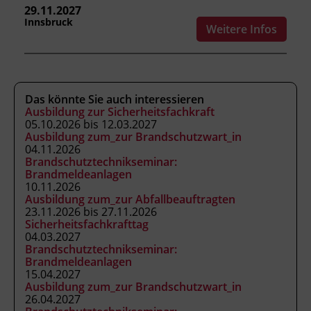
benennen.
29.11.2027
Innsbruck
Weitere Infos
Kursformat
Präsenzunterricht
Das könnte Sie auch interessieren
Ausbildung zur Sicherheitsfachkraft
Leitung
05.10.2026 bis 12.03.2027
Ausbildung zum_zur Brandschutzwart_in
Fachtrainer_in
04.11.2026
Brandschutztechnikseminar:
Brandmeldeanlagen
Abschluss
10.11.2026
Ausbildung zum_zur Abfallbeauftragten
Kursbesuchsbestätigung
23.11.2026 bis 27.11.2026
Sicherheitsfachkrafttag
04.03.2027
Hinweis
Brandschutztechnikseminar:
Für die schriftliche Prüfung benötigen Sie ein
Brandmeldeanlagen
15.04.2027
mobiles Endgerät. Der Kurs kann in
Ausbildung zum_zur Brandschutzwart_in
Ergänzung mit anderen Weiterbildungen zur
26.04.2027
Verlängerung des Brandschutzpasses