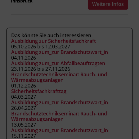
bedienen und Alarme abwickeln.
Innsbruck
Weitere Infos
Kursformat
Präsenzunterricht
Das könnte Sie auch interessieren
Ausbildung zur Sicherheitsfachkraft
05.10.2026 bis 12.03.2027
Ausbildung zum_zur Brandschutzwart_in
Leitung
04.11.2026
Fachtrainer_in
Ausbildung zum_zur Abfallbeauftragten
23.11.2026 bis 27.11.2026
Brandschutztechnikseminar: Rauch- und
Abschluss
Wärmeabzugsanlagen
01.12.2026
Kursbesuchsbestätigung
Sicherheitsfachkrafttag
04.03.2027
Ausbildung zum_zur Brandschutzwart_in
Hinweis
26.04.2027
Brandschutztechnikseminar: Rauch- und
Für die schriftliche Prüfung benötigen Sie ein
Wärmeabzugsanlagen
mobiles Endgerät. Der Kurs kann zur
13.05.2027
Verlängerung des Brandschutzpasses
Ausbildung zum_zur Brandschutzwart_in
15.11.2027
herangezogen werden, sofern seit