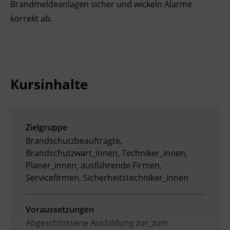
Brandmeldeanlagen sicher und wickeln Alarme
Ingenieurzertifizierung
Deutsch und Integration
BFI Reutte
korrekt ab.
Akademisches Studienzentrum
BFI Schwaz
Digitales Lernen
Kursinhalte
Zielgruppe
Brandschutzbeauftragte,
Brandschutzwart_innen, Techniker_innen,
Planer_innen, ausführende Firmen,
Servicefirmen, Sicherheitstechniker_innen
Voraussetzungen
Abgeschlossene Ausbildung zur_zum