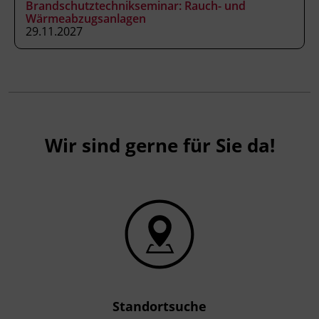
Brandschutztechnikseminar: Rauch- und
Ausstellung oder letzter Verlängerung
Wärmeabzugsanlagen
höchstens fünf Jahre und drei Monate
29.11.2027
vergangen sind. Bitte bringen Sie Ihren
Brandschutzpass mit.
Wir sind gerne für Sie da!
Standortsuche