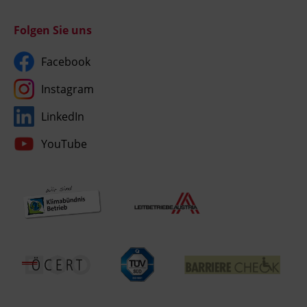
Folgen Sie uns
Facebook
Instagram
LinkedIn
YouTube
Umgesetzt