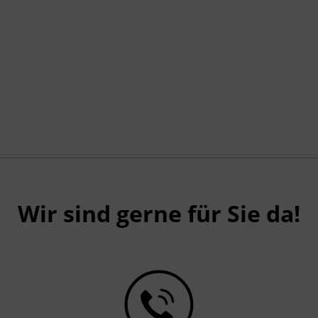
§ 14a Gelegenheitsverkehrs-Gesetz 1996
und § 44a Kraftfahrliniengesetz
Wir sind gerne für Sie da!