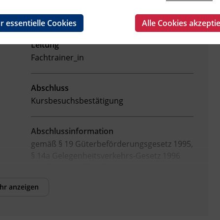
r essentielle Cookies
Alle Cookies akzepti
Leitung
Fachtrainer_in
Abschluss
Kursbesuchsbestätigung
Abschlussinformation
gemäß § 19 Güterbeförderungsgesetz 1995,
§ 14a Gelegenheitsverkehrs-Gesetz 1996
und § 44a Kraftfahrliniengesetz
hr anzeigen
Abschlussinformation
gemäß § 19 Güterbeförderungsgesetz 1995,