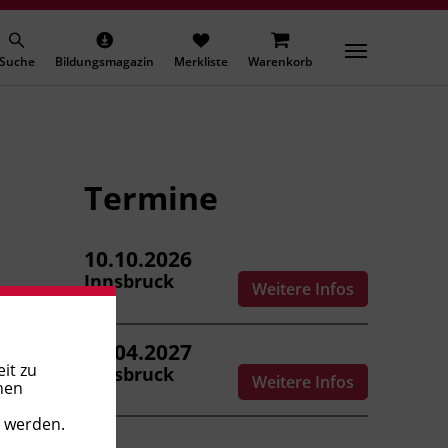
Suche
Bildungsmagazin
Merkliste
Warenkorb
Termine
10.10.2026
Innsbruck
Weitere Infos
24.04.2027
it zu
Innsbruck
Weitere Infos
nen
t werden.