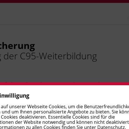
cherung
g der C95-Weiterbildung
ie fachgerechte Sicherung von Ladung. Sie sichern
len vor.
inwilligung
 auf unserer Webseite Cookies, um die Benutzerfreundlichke
 und um Ihnen personalisierte Angebote zu bieten. Sie kön
ookies deaktivieren. Essentielle Cookies sind für die
ionen der Website notwendig und können nicht deaktivier
ormationen zu allen Cookies finden Sie unter
Datenschutz
.