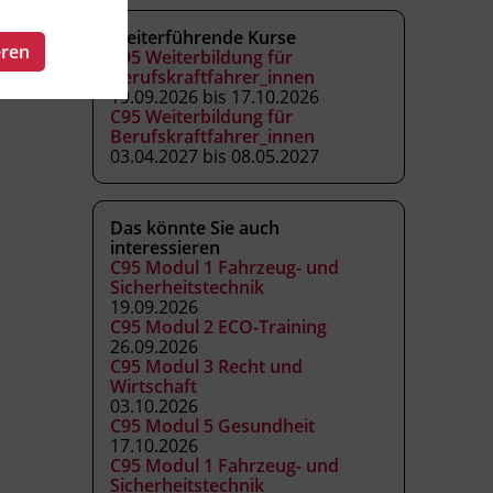
Weiterführende Kurse
eren
C95 Weiterbildung für
Berufskraftfahrer_innen
19.09.2026 bis 17.10.2026
C95 Weiterbildung für
Berufskraftfahrer_innen
03.04.2027 bis 08.05.2027
Das könnte Sie auch
interessieren
C95 Modul 1 Fahrzeug- und
Sicherheitstechnik
19.09.2026
C95 Modul 2 ECO-Training
26.09.2026
C95 Modul 3 Recht und
Wirtschaft
03.10.2026
C95 Modul 5 Gesundheit
17.10.2026
C95 Modul 1 Fahrzeug- und
Sicherheitstechnik