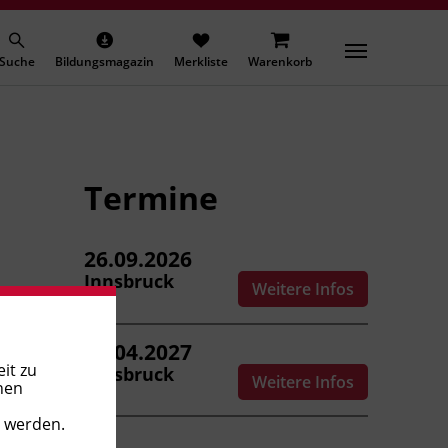
Suche
Bildungsmagazin
Merkliste
Warenkorb
Termine
26.09.2026
Innsbruck
Weitere Infos
10.04.2027
it zu
Innsbruck
Weitere Infos
nen
t werden.