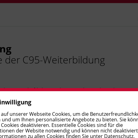
ing
e der C95-Weiterbildung
h dem wirtschaftlichen und vorausschauenden Fahren.
en so Umwelt und Betriebskosten
.
inwilligung
 auf unserer Webseite Cookies, um die Benutzerfreundlichke
 und um Ihnen personalisierte Angebote zu bieten. Sie kön
ookies deaktivieren. Essentielle Cookies sind für die
ionen der Website notwendig und können nicht deaktivier
ormationen zu allen Cookies finden Sie unter
Datenschutz
.