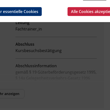
r essentielle Cookies
Alle Cookies akzepti
Leitung
Fachtrainer_in
Abschluss
Kursbesuchsbestätigung
Abschlussinformation
gemäß § 19 Güterbeförderungsgesetz 1995,
§ 14a Gelegenheitsverkehrs-Gesetz 1996
und § 44a Kraftfahrliniengesetz
hr anzeigen
Abschlussinformation
gemäß § 19 Güterbeförderungsgesetz 1995,