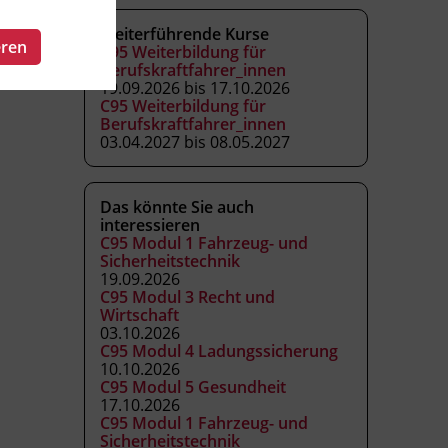
Weiterführende Kurse
eren
C95 Weiterbildung für
Berufskraftfahrer_innen
19.09.2026 bis 17.10.2026
C95 Weiterbildung für
Berufskraftfahrer_innen
03.04.2027 bis 08.05.2027
Das könnte Sie auch
interessieren
C95 Modul 1 Fahrzeug- und
Sicherheitstechnik
19.09.2026
C95 Modul 3 Recht und
Wirtschaft
03.10.2026
C95 Modul 4 Ladungssicherung
10.10.2026
C95 Modul 5 Gesundheit
17.10.2026
C95 Modul 1 Fahrzeug- und
Sicherheitstechnik