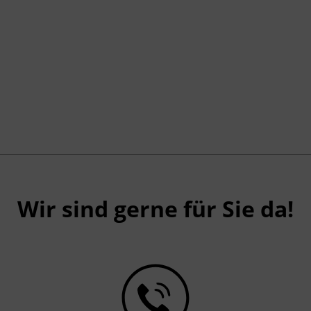
§ 14a Gelegenheitsverkehrs-Gesetz 1996
und § 44a Kraftfahrliniengesetz
Wir sind gerne für Sie da!