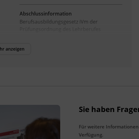
Abschlussinformation
Berufsausbildungsgesetz iVm der
Prüfungsordnung des Lehrberufes
Hörakustik
hr anzeigen
Hinweis
Für die Anmeldung zur
Lehrabschlussprüfung sind zwölf Monate
facheinschlägige Praxiszeit in Vollzeit
erforderlich. Als Nachweis gilt ein
Bestätigungsschreiben der
Arbeitgeber_innen (z. B. Dienstzeugnis oder
Sie haben Frage
Sozialversicherungsauszug). Bei
Beschäftigung in geringerem Ausmaß
verlängert sich dieser Zeitraum
Für weitere Informationen
entsprechend. Kurszeiten werden nicht auf
Verfügung.
die Praxiszeit angerechnet. Kursmaterialien