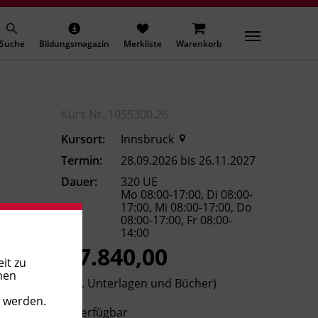
Suche
Bildungsmagazin
Merkliste
Warenkorb
Kurs Nr. 1055300.26
Kursort:
Innsbruck
Termin:
28.09.2026 bis 26.11.2027
Dauer:
320 UE
Mo 08:00-17:00, Di 08:00-
17:00, Mi 08:00-17:00, Do
08:00-17:00, Fr 08:00-
14:00
€ 7.840,00
it zu
nen
(inkl. Unterlagen und Bücher)
t werden.
Verfügbar