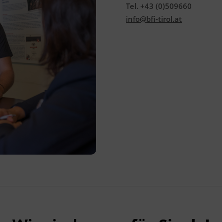
Tel. +43 (0)509660
werden über Moodle bereitgestellt.
info@bfi-tirol.at
Der Lehrgang besteht aus vier Blöcken à
zwei Wochen (80 UE pro Block). Der
Unterricht findet in Präsenz und von
Montag bis Freitag statt. In Ausnahmefällen
kann der Unterricht auch an Samstagen
stattfinden.
Das BFI Tirol Bildungszentrum liegt in
unmittelbarer Nähe zum
Hauptbahnhof Innsbruck
und ist mit
öffentlichen Verkehrsmitteln gut
erreichbar. Auf Wunsch empfehlen wir
passende Unterkünfte zu teilweise
vergünstigten Konditionen.