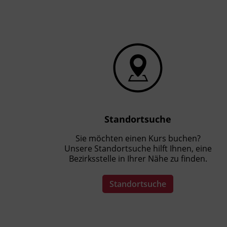
berufsspezifische Berechnungen
durchführen und Fachzeichnungen
anfertigen.
rechtliche Rahmenbedingungen,
Qualitätsstandards und
Umweltauflagen der Branche
benennen und einhalten.
Kursformat
Standortsuche
Präsenzunterricht
Sie möchten einen Kurs buchen?
Unsere Standortsuche hilft Ihnen, eine
Bezirksstelle in Ihrer Nähe zu finden.
Standortsuche
Terminübersicht