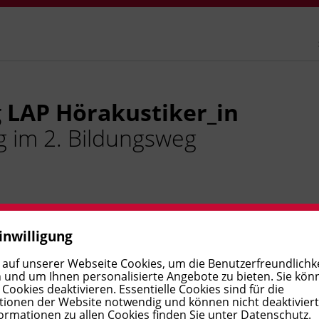
 LAP Hörakustiker_in
 im 2. Bildungsweg
ttstelle von Medizin, Technik und Beratung. Wer in
inwilligung
nnt die Anforderungen aus der Praxis, aber ohne
 auf unserer Webseite Cookies, um die Benutzerfreundlichke
chritt oft versperrt. Dieser Lehrgang schließt genau
 und um Ihnen personalisierte Angebote zu bieten. Sie kön
ereiten Sie sich gezielt auf die offizielle
ookies deaktivieren. Essentielle Cookies sind für die
ionen der Website notwendig und können nicht deaktivier
nnen aus der Branche unterrichten Sie, in eigenen
ormationen zu allen Cookies finden Sie unter
Datenschutz
.