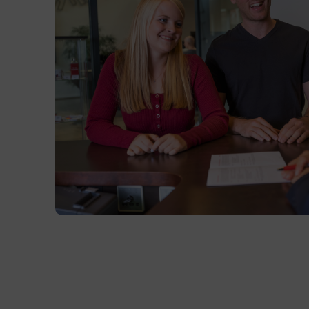
Hörmessungen eigenständig
durchführen und audiologisch
auswerten.
Hörgeräte mit branchenspezifischer
Software an individuelle Hörprofile
anpassen und die Funktionsweise
moderner Hörsysteme erklären.
individuelle Ohrpassstücke fertigen
und die dafür benötigten Materialien
fachgerecht einsetzen.
physikalische Grundlagen der Akustik
und des Lärmschutzes im Berufsalltag
anwenden.
Hörsysteme warten, Defekte beheben
und elektrotechnische Komponenten
messtechnisch prüfen.
Kund_innen einfühlsam beraten und
psychologische Aspekte beim Hören
berücksichtigen.