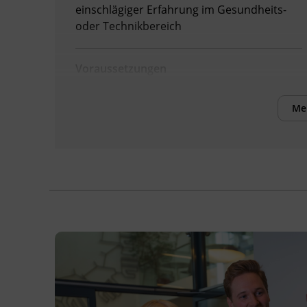
einschlägiger Erfahrung im Gesundheits-
oder Technikbereich
Voraussetzungen
Vollendetes 18. Lebensjahr
Me
Positiver Pflichtschulabschluss
Deutsch-Niveau B2
Ausbildungsbetrieb in der Hörakustik
Inhalte
Nach Abschluss des Lehrgangs können die
Teilnehmenden:
den Aufbau des Ohres beschreiben
und die für die Hörakustik relevanten
Krankheitsbilder erkennen.