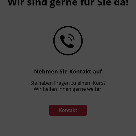
Wir sind gerne für Sie da!
Veranstaltungsort
BFI Tirol Bildungszentrum
Ing.-Etzel-Straße 7
6020 Innsbruck
Förderhinweis
Das Land Tirol fördert bis zu maximal 50 %
der Kurskosten. Nähere Informationen
finden Sie unter
www.mein-update.at
Nehmen Sie Kontakt auf
Sie haben Fragen zu einem Kurs?
Abschlussinformation
Wir helfen Ihnen gerne weiter.
Berufsausbildungsgesetz iVm der
Prüfungsordnung des Lehrberufes
Kontakt
Hörakustik