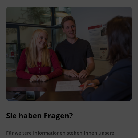
Ingenieurzertifizierung
Deutsch und Integration
BFI Reutte
Akademisches Studienzentrum
BFI Schwaz
Digitales Lernen
Sie haben Fragen?
Für weitere Informationen stehen Ihnen unsere