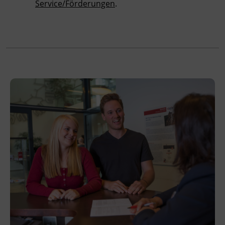
Service/Förderungen
.
Leitung
Fachtrainer_in
Abschluss
Maturazeugnis
Veranstaltungsort
BFI Tirol Bildungszentrum
Ing.-Etzel-Straße 7
6020 Innsbruck
Förderhinweis
Alle Informationen rund um die AK
Zukunftsaktie sind unter der kostenlosen AK
Hotline +43 800 225522 1515 erhältlich.
Sichern Sie sich Ihre Zukunftsaktie für Ihre
Weiterbildung.