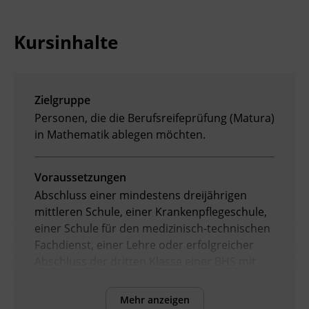
Ingenieurzertifizierung
Deutsch und Integration
BFI Reutte
Kursinhalte
Akademisches Studienzentrum
BFI Schwaz
Digitales Lernen
Zielgruppe
Personen, die die Berufsreifeprüfung (Matura)
in Mathematik ablegen möchten.
Voraussetzungen
Abschluss einer mindestens dreijährigen
mittleren Schule, einer Krankenpflegeschule,
einer Schule für den medizinisch-technischen
Fachdienst, einer Lehre oder erfolgreicher
Abschluss der dritten Klasse einer BHS mit
mindestens dreijähriger Berufspraxis.
Mehr anzeigen
Es wird empfohlen, über Deutschkenntnisse