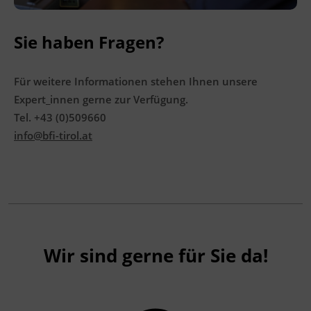
Das Land Tirol fördert bis zu maximal 50 %
Sie haben Fragen?
der Kurskosten. Nähere Informationen finden
Sie unter
www.mein-update.at
Für weitere Informationen stehen Ihnen unsere
Expert_innen gerne zur Verfügung.
Abschlussinformation
Tel. +43 (0)509660
Staatliche Prüfung nach dem Bundesgesetz
info@bfi-tirol.at
über die Berufsreifeprüfung BGBl. Nr. 68/1997
Wir sind gerne für Sie da!