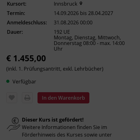
auf die Anforderungen der schriftlichen
Kursort:
Innsbruck
standardisierten Reife- und Diplomprüfung in
Termin:
14.09.2026 bis 28.04.2027
Angewandter Mathematik vor. Die
Anmeldeschluss:
31.08.2026 00:00
Vermittlung und der Erwerb von
Dauer:
Kompetenzen, welche eigenständige
192 UE
Montag, Dienstag, Mittwoch,
Problemlösungen mithilfe von Mathematik
Donnerstag 08:00 - max. 14:00
ermöglichen, stehen dabei im Mittelpunkt. Die
Uhr
charakteristischen Tätigkeiten und
€ 1.455,00
Handlungsbereiche laut Lehrplan umfassen:
(inkl. 1. Prüfungsantritt, exkl. Lehrbücher)
- Modellieren und Transferieren
- Operieren und Technologieeinsatz
Verfügbar
- Interpretieren und Dokumentieren
- Argumentieren und Kommunizieren
In den Warenkorb
Kursformat
Dieser Kurs ist gefördert!
Präsenzunterricht
Weitere Informationen finden Sie im
Förderhinweis des Kurses sowie unter