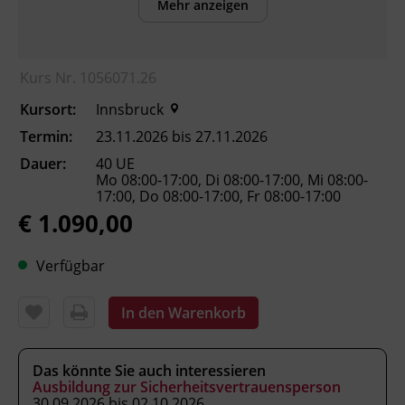
Mehr anzeigen
die rechtlichen Grundlagen der Abfall-
und Kreislaufwirtschaft benennen.
Kurs Nr. 1056071.26
die zentralen Bestimmungen des
Abfallwirtschaftsgesetzes 2002 und der
Kursort:
Innsbruck
wichtigsten Verordnungen anwenden.
Termin:
23.11.2026 bis 27.11.2026
das elektronische Datenmanagement
Dauer:
40 UE
(EDM) im betrieblichen Alltag nutzen.
Mo 08:00-17:00, Di 08:00-17:00, Mi 08:00-
Maßnahmen zur Abfallvermeidung und
17:00, Do 08:00-17:00, Fr 08:00-17:00
Ressourcenschonung nach dem Prinzip
€ 1.090,00
der 5 R ableiten.
Abfälle korrekt trennen und die Wege
Verfügbar
der Kreislaufwirtschaft einordnen.
die landesrechtlichen Vorgaben (Tiroler
In den Warenkorb
Abfallwirtschaftsgesetz und kommunale
Regelungen) berücksichtigen.
ein betriebliches
Das könnte Sie auch interessieren
Abfallwirtschaftskonzept gemäß § 10
Ausbildung zur Sicherheitsvertrauensperson
30.09.2026 bis 02.10.2026
AWG 2002 erstellen.