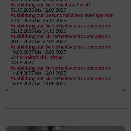
Ausbildung zur Sicherheitsfachkraft
die naturwissenschaftlichen,
05.10.2026 bis 12.03.2027
technischen und gesellschaftlichen
Ausbildung zur Gesundheitsvertrauensperson
23.11.2026 bis 25.11.2026
Hintergründe der Abfallwirtschaft
Ausbildung zur Sicherheitsvertrauensperson
einordnen.
02.12.2026 bis 04.12.2026
die Aufgaben der_des Abfallbeauftragten
Ausbildung zur Sicherheitsvertrauensperson
20.01.2027 bis 22.01.2027
gemäß § 11 AWG 2002 in der inner- und
Ausbildung zur Sicherheitsvertrauensperson
außerbetrieblichen Kommunikation
10.02.2027 bis 12.02.2027
wahrnehmen.
Sicherheitsfachkrafttag
04.03.2027
Ausbildung zur Sicherheitsvertrauensperson
14.04.2027 bis 16.04.2027
Ausbildung zur Sicherheitsvertrauensperson
Kursformat
16.06.2027 bis 18.06.2027
Präsenzunterricht
Leitung
Fachtrainer_in
Abschluss