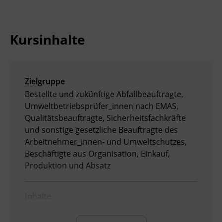
Ingenieurzertifizierung
Deutsch und Integration
BFI Reutte
Kursinhalte
Akademisches Studienzentrum
BFI Schwaz
Digitales Lernen
Zielgruppe
Bestellte und zukünftige Abfallbeauftragte,
Umweltbetriebsprüfer_innen nach EMAS,
Qualitätsbeauftragte, Sicherheitsfachkräfte
und sonstige gesetzliche Beauftragte des
Arbeitnehmer_innen- und Umweltschutzes,
Beschäftigte aus Organisation, Einkauf,
Produktion und Absatz
Inhalte
Nach Abschluss der Ausbildung können die
Teilnehmenden: