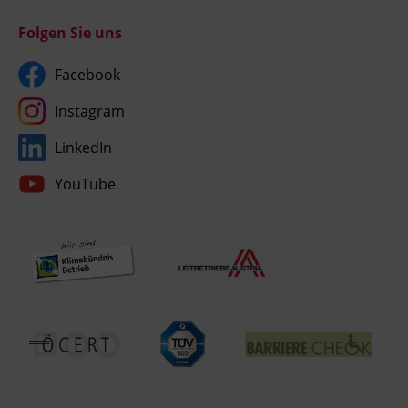
Folgen Sie uns
Facebook
Instagram
LinkedIn
YouTube
Umgesetzt