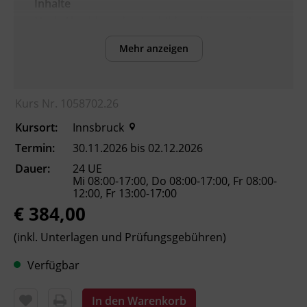
Inhalte
Nach Abschluss der Ausbildung können die
Teilnehmenden:
Mehr anzeigen
die wichtigsten
Arbeitnehmer_innenschutzvorschriften
und Normen zum sicheren Führen von
Kurs Nr. 1058702.26
Kranen anwenden.
Kursort:
Innsbruck
die Grundbegriffe der Mechanik
(Standsicherheit, Schwerpunkt,
Termin:
30.11.2026 bis 02.12.2026
Hebelgesetz), Hydraulik und
Dauer:
24 UE
Elektrotechnik erklären.
Mi 08:00-17:00, Do 08:00-17:00, Fr 08:00-
12:00, Fr 13:00-17:00
Trage- und Lastaufnahmemittel
€ 384,00
auswählen und Lasten richtig
anschlagen.
(inkl. Unterlagen und Prüfungsgebühren)
den sicherheitstechnisch korrekten
Transport von Lasten beurteilen.
Verfügbar
die Verständigungsmöglichkeiten per
Funk sowie optisch und akustisch
In den Warenkorb