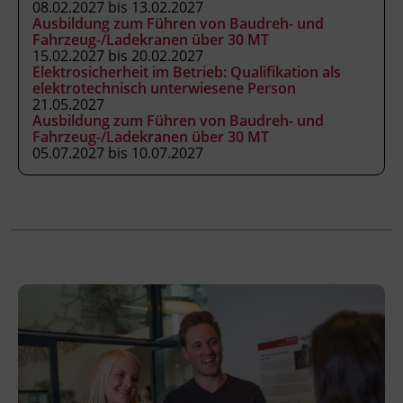
08.02.2027 bis 13.02.2027
Kursbesuchsbestätigung.
Unterrichtet nach
Ausbildung zum Führen von Baudreh- und
Fahrzeug-/Ladekranen über 30 MT
Anhang 3 der Fachkenntnisnachweis-
15.02.2027 bis 20.02.2027
Verordnung (BGBl. II Nr. 13/2007 in der
Elektrosicherheit im Betrieb: Qualifikation als
geltenden Fassung) als ermächtigte
elektrotechnisch unterwiesene Person
21.05.2027
Ausbildungseinrichtung gemäß § 63
Ausbildung zum Führen von Baudreh- und
ArbeitnehmerInnenschutzgesetz (BGBl. Nr.
Fahrzeug-/Ladekranen über 30 MT
450/1994 in der geltenden Fassung).
05.07.2027 bis 10.07.2027
Hinweis
Mitzubringen: Taschenrechner
Veranstaltungsort
BFI Tirol Bildungszentrum
Ing.-Etzel-Straße 7
6020 Innsbruck