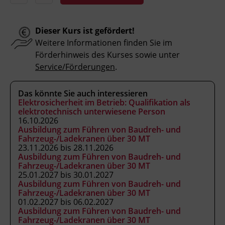
einsetzen.
Aufbau, Betrieb und Wartung eines Lauf-
und Portalkranes durchführen sowie
Dieser Kurs ist gefördert!
Sondereinsätze einordnen.
Weitere Informationen finden Sie im
Förderhinweis des Kurses sowie unter
Service/Förderungen
.
Kursformat
Präsenzunterricht
Das könnte Sie auch interessieren
Elektrosicherheit im Betrieb: Qualifikation als
elektrotechnisch unterwiesene Person
16.10.2026
Leitung
Ausbildung zum Führen von Baudreh- und
Fachtrainer_in
Fahrzeug-/Ladekranen über 30 MT
23.11.2026 bis 28.11.2026
Ausbildung zum Führen von Baudreh- und
Fahrzeug-/Ladekranen über 30 MT
Abschluss
25.01.2027 bis 30.01.2027
Kranausweis nach FK-V
Ausbildung zum Führen von Baudreh- und
Fahrzeug-/Ladekranen über 30 MT
01.02.2027 bis 06.02.2027
Ausbildung zum Führen von Baudreh- und
Abschlussinformation
Fahrzeug-/Ladekranen über 30 MT
Kranausweis nach FK-V und