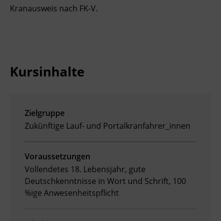
Kranausweis nach FK-V.
Ingenieurzertifizierung
Deutsch und Integration
BFI Reutte
Akademisches Studienzentrum
BFI Schwaz
Digitales Lernen
Kursinhalte
Zielgruppe
Zukünftige Lauf- und Portalkranfahrer_innen
Voraussetzungen
Vollendetes 18. Lebensjahr, gute
Deutschkenntnisse in Wort und Schrift, 100
%ige Anwesenheitspflicht