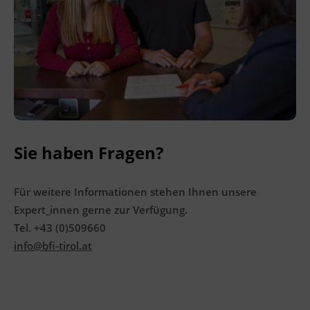
Förderhinweis
Das Land Tirol fördert bis zu maximal 30 %
der Kurskosten. Nähere Informationen finden
Sie unter
www.mein-update.at
Abschlussinformation
BGBl. II Nr. 13/2007 idgF unterrichtet nach
Anhang 3 der Fachkenntnisnachweis-
Sie haben Fragen?
Verordnung, als ermächtigte
Ausbildungseinrichtung gemäß § 63
ArbeitnehmerInnenschutzgesetz, BGBl. Nr.
Für weitere Informationen stehen Ihnen unsere
450/1994 idgF
Expert_innen gerne zur Verfügung.
Tel. +43 (0)509660
info@bfi-tirol.at
Terminübersicht