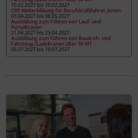
Veranstaltungsort
15.02.2027 bis 20.02.2027
BFI Tirol Bildungszentrum
C95 Weiterbildung für Berufskraftfahrer_innen
03.04.2027 bis 08.05.2027
Ing.-Etzel-Straße 7
Ausbildung zum Führen von Lauf- und
6020 Innsbruck
Portalkranen
21.04.2027 bis 23.04.2027
Ausbildung zum Führen von Baudreh- und
Förderhinweis
Fahrzeug-/Ladekranen über 30 MT
05.07.2027 bis 10.07.2027
Das Land Tirol fördert bis zu maximal 30 %
der Kurskosten. Nähere Informationen finden
Sie unter
www.mein-update.at
Abschlussinformation
BGBl. II Nr. 13/2007 idgF unterrichtet nach
Anhang 3 der Fachkenntnisnachweis-
Verordnung, als ermächtigte
Ausbildungseinrichtung gemäß § 63
ArbeitnehmerInnenschutzgesetz, BGBl. Nr.
450/1994 idgF