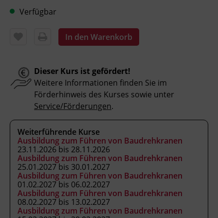
anschlagen.
Verfügbar
die Verständigungsmöglichkeiten beim
Kranbetrieb einsetzen.
In den Warenkorb
Aufbau und Besonderheiten von
Baudreh- und Fahrzeugkranen
beschreiben.
Dieser Kurs ist gefördert!
Wartungsarbeiten sowie Sicht- und
Weitere Informationen finden Sie im
Funktionsprüfungen durchführen und
Förderhinweis des Kurses sowie unter
Sondereinsätze einordnen.
Service/Förderungen
.
Weiterführende Kurse
Ausbildung zum Führen von Baudrehkranen
Kursformat
23.11.2026 bis 28.11.2026
Präsenzunterricht
Ausbildung zum Führen von Baudrehkranen
25.01.2027 bis 30.01.2027
Ausbildung zum Führen von Baudrehkranen
Leitung
01.02.2027 bis 06.02.2027
Ausbildung zum Führen von Baudrehkranen
Fachtrainer_in
08.02.2027 bis 13.02.2027
Ausbildung zum Führen von Baudrehkranen