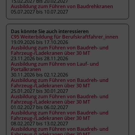
15.02.2027 bis 20.02.2027
Abschluss
Ausbildung zum Führen von Baudrehkranen
05.07.2027 bis 10.07.2027
Kranausweis nach FK-V
Das könnte Sie auch interessieren
Abschlussinformation
C95 Weiterbildung für Berufskraftfahrer_innen
Kranausweis nach FK-V und
19.09.2026 bis 17.10.2026
Kursbesuchsbestätigung.
Unterrichtet nach
Ausbildung zum Führen von Baudreh- und
Fahrzeug-/Ladekranen über 30 MT
Anhang 3 der Fachkenntnisnachweis-
23.11.2026 bis 28.11.2026
Verordnung (BGBl. II Nr. 13/2007 in der
Ausbildung zum Führen von Lauf- und
geltenden Fassung) als ermächtigte
Portalkranen
30.11.2026 bis 02.12.2026
Ausbildungseinrichtung gemäß § 63
Ausbildung zum Führen von Baudreh- und
ArbeitnehmerInnenschutzgesetz (BGBl. Nr.
Fahrzeug-/Ladekranen über 30 MT
450/1994 in der geltenden Fassung).
25.01.2027 bis 30.01.2027
Ausbildung zum Führen von Baudreh- und
Fahrzeug-/Ladekranen über 30 MT
01.02.2027 bis 06.02.2027
Hinweis
Ausbildung zum Führen von Baudreh- und
Mitzubringen: Taschenrechner
Fahrzeug-/Ladekranen über 30 MT
08.02.2027 bis 13.02.2027
Ausbildung zum Führen von Baudreh- und
Fahrzeug-/Ladekranen über 30 MT