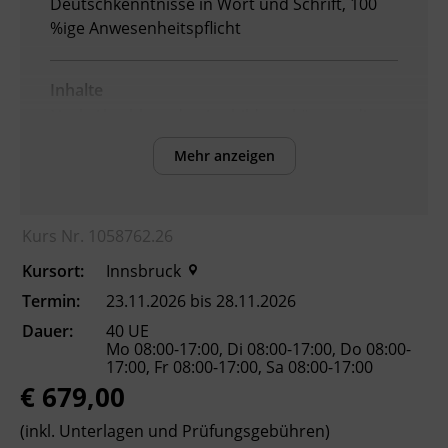
Deutschkenntnisse in Wort und Schrift, 100
%ige Anwesenheitspflicht
Inhalte
Nach Abschluss der Ausbildung können die
Teilnehmenden:
Mehr anzeigen
die
Arbeitnehmer_innenschutzvorschriften
und Normen für den Kranbetrieb
Kurs Nr. 1058762.26
anwenden.
Kursort:
Innsbruck
die Grundlagen von Mechanik, Hydraulik
und Elektrotechnik erklären.
Termin:
23.11.2026 bis 28.11.2026
Masse und Schwerpunkt einer Last
Dauer:
40 UE
bestimmen.
Mo 08:00-17:00, Di 08:00-17:00, Do 08:00-
17:00, Fr 08:00-17:00, Sa 08:00-17:00
Lasttabelle und Lastdiagramm lesen und
€ 679,00
anwenden.
Trage- und Lastaufnahmemittel
(inkl. Unterlagen und Prüfungsgebühren)
auswählen und Lasten richtig