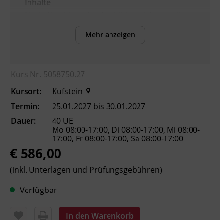
Inhalte
Nach Abschluss der Ausbildung können die
Teilnehmenden:
Mehr anzeigen
die
Arbeitnehmer_innenschutzvorschriften
und Normen für den Kranbetrieb
Kurs Nr. 5058750.27
anwenden.
Kursort:
Kufstein
die Grundlagen von Mechanik, Hydraulik
und Elektrotechnik erklären.
Termin:
25.01.2027 bis 30.01.2027
Masse und Schwerpunkt einer Last
Dauer:
40 UE
bestimmen.
Mo 08:00-17:00, Di 08:00-17:00, Mi 08:00-
17:00, Fr 08:00-17:00, Sa 08:00-17:00
Lasttabelle und Lastdiagramm lesen und
€ 586,00
anwenden.
Trage- und Lastaufnahmemittel
(inkl. Unterlagen und Prüfungsgebühren)
auswählen und Lasten richtig
anschlagen.
Verfügbar
die Verständigungsmöglichkeiten beim
Kranbetrieb einsetzen.
In den Warenkorb