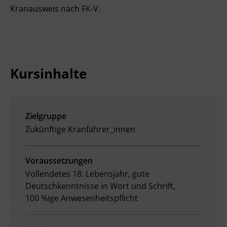
Kranausweis nach FK-V.
Ingenieurzertifizierung
Deutsch und Integration
BFI Reutte
Akademisches Studienzentrum
BFI Schwaz
Digitales Lernen
Kursinhalte
Zielgruppe
Zukünftige Kranfahrer_innen
Voraussetzungen
Vollendetes 18. Lebensjahr, gute
Deutschkenntnisse in Wort und Schrift,
100 %ige Anwesenheitspflicht