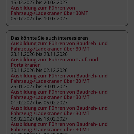
15.02.2027 bis 20.02.2027
Kranausweis nach FK-V und
Ausbildung zum Führen von
Fahrzeug-/Ladekranen über 30MT
Kursbesuchsbestätigung.
Unterrichtet nach
05.07.2027 bis 10.07.2027
Anhang 3 der Fachkenntnisnachweis-
Verordnung (BGBl. II Nr. 13/2007 in der
geltenden Fassung) als ermächtigte
Das könnte Sie auch interessieren
Ausbildungseinrichtung gemäß § 63
Ausbildung zum Führen von Baudreh- und
Fahrzeug-/Ladekranen über 30 MT
ArbeitnehmerInnenschutzgesetz (BGBl. Nr.
23.11.2026 bis 28.11.2026
450/1994 in der geltenden Fassung).
Ausbildung zum Führen von Lauf- und
Portalkranen
30.11.2026 bis 02.12.2026
Ausbildung zum Führen von Baudreh- und
Hinweis
Fahrzeug-/Ladekranen über 30 MT
Mitzubringen: Taschenrechner
25.01.2027 bis 30.01.2027
Ausbildung zum Führen von Baudreh- und
Fahrzeug-/Ladekranen über 30 MT
Veranstaltungsort
01.02.2027 bis 06.02.2027
Ausbildung zum Führen von Baudreh- und
BFI Kufstein
Fahrzeug-/Ladekranen über 30 MT
Arkadenplatz 4
08.02.2027 bis 13.02.2027
Ausbildung zum Führen von Baudreh- und
6330 Kufstein
Fahrzeug-/Ladekranen über 30 MT