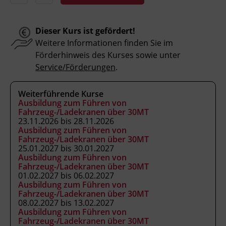
Aufbau und Besonderheiten eines
Baudrehkranes beschreiben.
Wartungsarbeiten sowie Sicht- und
Dieser Kurs ist gefördert!
Funktionsprüfungen durchführen und
Weitere Informationen finden Sie im
Sondereinsätze einordnen.
Förderhinweis des Kurses sowie unter
Service/Förderungen
.
Kursformat
Weiterführende Kurse
Ausbildung zum Führen von
Präsenzunterricht
Fahrzeug-/Ladekranen über 30MT
23.11.2026 bis 28.11.2026
Ausbildung zum Führen von
Leitung
Fahrzeug-/Ladekranen über 30MT
25.01.2027 bis 30.01.2027
Fachtrainer_in
Ausbildung zum Führen von
Fahrzeug-/Ladekranen über 30MT
01.02.2027 bis 06.02.2027
Abschluss
Ausbildung zum Führen von
Kranausweis nach FK-V
Fahrzeug-/Ladekranen über 30MT
08.02.2027 bis 13.02.2027
Ausbildung zum Führen von
Fahrzeug-/Ladekranen über 30MT
Abschlussinformation