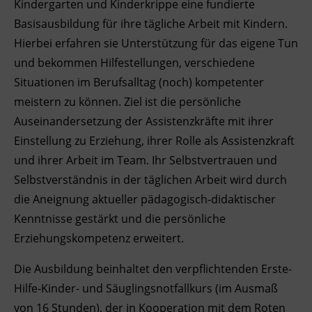
Kindergarten und Kinderkrippe eine fundierte
Ingenieurzertifizierung
Basisausbildung für ihre tägliche Arbeit mit Kindern.
Deutsch und Integration
BFI Reutte
Hierbei erfahren sie Unterstützung für das eigene Tun
Akademisches Studienzentrum
BFI Schwaz
und bekommen Hilfestellungen, verschiedene
Situationen im Berufsalltag (noch) kompetenter
Digitales Lernen
meistern zu können. Ziel ist die persönliche
Auseinandersetzung der Assistenzkräfte mit ihrer
Einstellung zu Erziehung, ihrer Rolle als Assistenzkraft
und ihrer Arbeit im Team. Ihr Selbstvertrauen und
Selbstverständnis in der täglichen Arbeit wird durch
die Aneignung aktueller pädagogisch-didaktischer
Kenntnisse gestärkt und die persönliche
Erziehungskompetenz erweitert.
Die Ausbildung beinhaltet den verpflichtenden Erste-
Hilfe-Kinder- und Säuglingsnotfallkurs (im Ausmaß
von 16 Stunden), der in Kooperation mit dem Roten