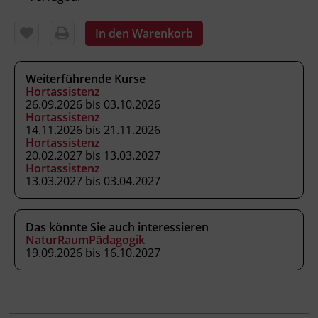
Inhalte
In den Warenkorb
Gesetzliche Grundlagen
BildungsRahmenPlan
Weiterführende Kurse
Prinzipien für elementare Bildung
Hortassistenz
Bild vom Kind
26.09.2026 bis 03.10.2026
Entwicklungspsychologie
Hortassistenz
14.11.2026 bis 21.11.2026
Sprachentwicklung und -förderung
Hortassistenz
Bewegung und Gesundheit
20.02.2027 bis 13.03.2027
Alltag als Lern- und Erfahrungsfeld
Hortassistenz
13.03.2027 bis 03.04.2027
Kommunikation und Teamarbeit
Erste Hilfe für Kindernotfälle
Das könnte Sie auch interessieren
NaturRaumPädagogik
19.09.2026 bis 16.10.2027
Kursformat
Blended Learning