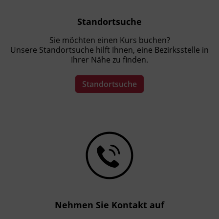
Hinweis
Standortsuche
Beginn- und Enddatum des Lehrgangs
können noch geringfügig variieren!
Sie möchten einen Kurs buchen?
Unsere Standortsuche hilft Ihnen, eine Bezirksstelle in
Ihrer Nähe zu finden.
Veranstaltungsort
BFI Tirol Bildungszentrum
Standortsuche
Ing.-Etzel-Straße 7
6020 Innsbruck
Abschlussinformation
Abschluss laut Verordnung über den
Qualifizierungslehrgang für Assistenzkräfte in
Kinderbetreuungseinrichtungen sowie über
die Ausstellung des Ausbildungsnachweises
LGBl Nr. 136/2017
Nehmen Sie Kontakt auf