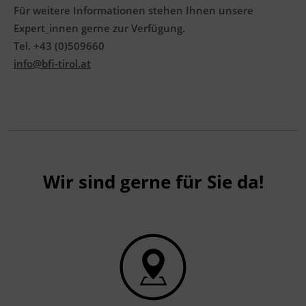
Positive Abschlussprüfung (mündlich
Für weitere Informationen stehen Ihnen unsere
und schriftlich)
Expert_innen gerne zur Verfügung.
Tel. +43 (0)509660
Die Abschlussprüfung setzt sich zusammen
info@bfi-tirol.at
aus
Führen eines Lernportfolios während
des Lehrgangs
Planung, Durchführung, Dokumentation
und Präsentation eines selbstgewählten
Projekts
Wir sind gerne für Sie da!
Berufsbezogenes Fachgespräch
Wiederholungsprüfungen von nicht
bestandenen Prüfungsteilen sind möglich
(laut §8 Tiroler LGBl 136 vom 28. November
2017) und selbständig in Absprache mit dem
BFI Tirol zu organisieren.