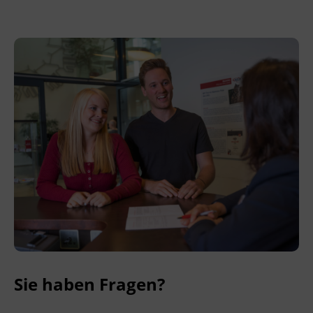
Leitung
Fachtrainer_in
Abschluss
BFI Tirol Zertifikat
Abschlussinformation
Gemäß
§ 32a des Tiroler Kinderbildungs- und
Kinderbetreuungsgesetzes erfolgt der
positive Abschluss des Lehrgangs, wenn
folgende Voraussetzungen erfüllt wurden:
Mindestens 90% Anwesenheit in allen
Kursbereichen (Kompensationen sind in
Ausnahmefällen und nach Absprache
mit dem BFI Tirol möglich)
Sie haben Fragen?
Nachweis von mindestens 200 Stunden
Praxis