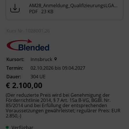
Kinderbetreuungseinrichtung befinden,
AM28_Anmeldung_QualifizieurungsLGAssistenzkrafte_Rev03.pdf
empfehlen wir Ihnen, ein
PDF 23 KB
Schnupperpraktikum (mehrtägig) in einer
elementaren Bildungseinrichtung zu
absolvieren, um sich bereits vor Beginn der
Kurs Nr. 1028001.26
Ausbildung und des Ausbildungspraktikums
mit dem Arbeitsalltag und den Aufgaben
vertraut zu machen.
Kursort:
Innsbruck
Bitte senden Sie die erforderlichen
Termin:
02.10.2026 bis 09.04.2027
Dokumente an
elementarpaedagogik@bfi-
tirol.at
um Ihre Vormerkung abzuschließen.
Dauer:
304 UE
Sobald wir Ihre Dokumente erhalten und
€ 2.100,00
positiv geprüft haben, senden wir Ihnen gerne
(Der reduzierte Preis wird bei Genehmigung der
die Anmeldebestätigung zu.
Förderrichtlinie 2014, § 7 Art. 15a B-VG, BGBl. Nr.
85/2014 und bei Erfüllung der entsprechenden
Bei Fragen zu den Voraussetzungen wenden
Voraussetzungen gewährleistet; regulärer Preis: EUR
Sie sich gerne an uns!
2.850,-)
Verfügbar