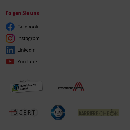
Folgen Sie uns
Facebook
Instagram
LinkedIn
YouTube
Umgesetzt