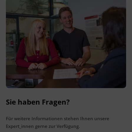
Ingenieurzertifizierung
Deutsch und Integration
BFI Reutte
Akademisches Studienzentrum
BFI Schwaz
Digitales Lernen
Sie haben Fragen?
Für weitere Informationen stehen Ihnen unsere
Expert_innen gerne zur Verfügung.