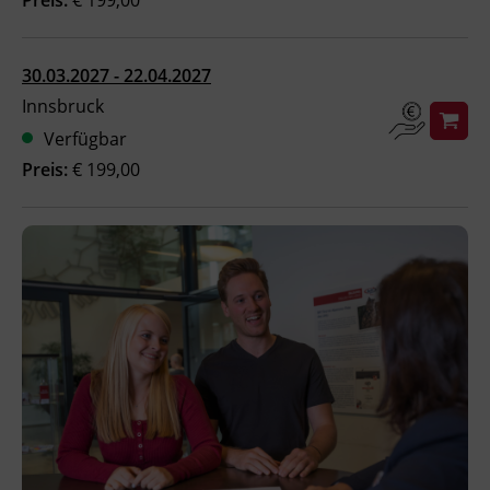
Ingenieurzertifizierung
BFI Reutte
30.03.2027 - 22.04.2027
BFI Schwaz
Innsbruck
Verfügbar
Preis:
€ 199,00