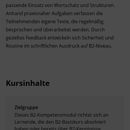
passende Einsatz von Wortschatz und Strukturen.
Ingenieurzertifizierung
BFI Reutte
Anhand praxisnaher Aufgaben verfassen die
Teilnehmenden eigene Texte, die regelmäßig
BFI Schwaz
besprochen und überarbeitet werden. Durch
gezieltes Feedback entwickeln sich Sicherheit und
Routine im schriftlichen Ausdruck auf B2-Niveau.
Kursinhalte
Zielgruppe
Dieses B2-Kompetenzmodul richtet sich an
Lernende, die den B2-Basiskurs absolviert
haben oder bereits über B2-Kenntnisse