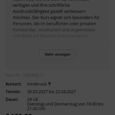
verfügen und ihre schriftliche
Ausdrucksfähigkeit gezielt verbessern
möchten. Der Kurs eignet sich besonders für
Personen, die im beruflichen oder privaten
Kontext klar, strukturiert und angemessen
schriftlich auf Deutsch kommunizieren
möchten.
Mehr anzeigen
Voraussetzungen
Das für Sie passende Kursniveau finden Sie
mit unserer Einstufung, die Sie online über
Kurs Nr. 1060840.27
die BFI Tirol Homepage absolvieren können.
Kursort:
Innsbruck
Termin:
30.03.2027 bis 22.04.2027
Inhalte
Dauer:
24 UE
Verbesserung der sprachlichen Kompetenzen
Dienstag und Donnerstag von 18.00 bis
sowie Erhöhung der Chancen am
21.00 Uhr
Arbeitsmarkt