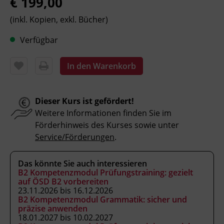
€ 199,00
(inkl. Kopien, exkl. Bücher)
Kursformat
Präsenzunterricht
Verfügbar
In den Warenkorb
Leitung
Fachtrainer_in
Dieser Kurs ist gefördert!
Weitere Informationen finden Sie im
Abschluss
Förderhinweis des Kurses sowie unter
Kursbesuchsbestätigung
Service/Förderungen
.
Hinweis
Das könnte Sie auch interessieren
Bitte beachten Sie, dass an offiziellen
B2 Kompetenzmodul Prüfungstraining: gezielt
auf ÖSD B2 vorbereiten
österreichischen Feiertagen keine Kurse
23.11.2026 bis 16.12.2026
stattfinden. Ausfallende Termine werden
B2 Kompetenzmodul Grammatik: sicher und
innerhalb der Kursdauer mittels
präzise anwenden
18.01.2027 bis 10.02.2027
Ersatzterminen bzw. Ersatzfreitagen