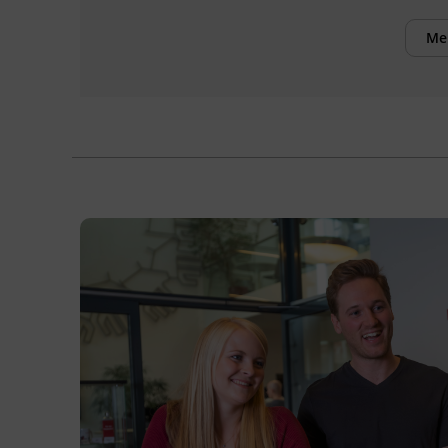
Voraussetzungen
Me
Voraussetzung für die Teilnahme an diesem
Kurs ist die Beherrschung der lateinischen
Schrift.
Inhalte
Verbesserung der sprachlichen
Kompetenzen sowie Erhöhung der Chancen
am Arbeitsmarkt
Kursformat
Präsenzunterricht
Terminübersicht