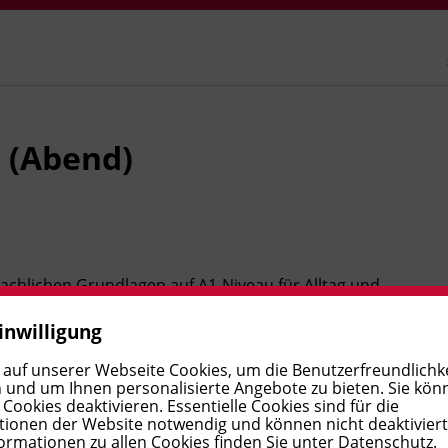
 (Abend)
rachlichen Grundlagen auf A1-Niveau für Alltag und
gendes Hör- und Leseverständnis sowie wichtige
inwilligung
werden elementare Grammatikstrukturen und ein
Übungen und gezieltes Kommunikationstraining gewinnen
 auf unserer Webseite Cookies, um die Benutzerfreundlichke
 und um Ihnen personalisierte Angebote zu bieten. Sie kön
che. Der Kurs unterstützt Sie bei der sprachlichen
ookies deaktivieren. Essentielle Cookies sind für die
ionen der Website notwendig und können nicht deaktivier
gezielt auf die Kommunikation im Arbeitsleben vor.
ormationen zu allen Cookies finden Sie unter
Datenschutz
.