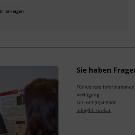
innerhalb der Kursdauer mittels
hr anzeigen
Ersatzterminen bzw. Ersatzfreitagen
eingeholt.
Veranstaltungsort
BFI Schwaz
Münchner Straße 20
6130 Schwaz
Sie haben Frage
Förderhinweis
Für weitere Informationen
Das Land Tirol fördert bis zu maximal 30 %
Verfügung.
der Kurskosten. Nähere Informationen
Tel. +43 (0)509660
finden Sie unter
www.mein-update.at
info@bfi-tirol.at