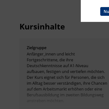
Ingenieurzertifizierung
BFI Reutte
Nu
BFI Schwaz
Kursinhalte
Zielgruppe
Anfänger_innen und leicht
Fortgeschrittene, die ihre
Deutschkenntnisse auf A1-Niveau
aufbauen, festigen und vertiefen möchten.
Der Kurs eignet sich für Personen, die sich
im Alltag besser verständigen, ihre Chancen
auf dem Arbeitsmarkt erhöhen oder eine
Berufsausbildung im zweiten Bildungsweg
anstreben möchten.