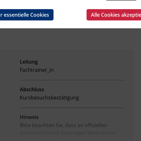
r essentielle Cookies
Alle Cookies akzepti
Leitung
Fachtrainer_in
Abschluss
Kursbesuchsbestätigung
Hinweis
Bitte beachten Sie, dass an offiziellen
österreichischen Feiertagen keine Kurse
stattfinden. Ausfallende Termine werden