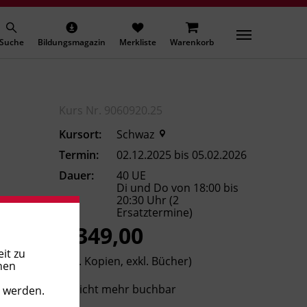
Suche
Bildungsmagazin
Merkliste
Warenkorb
Kurs Nr. 9060920.25
Kursort:
Schwaz
Termin:
02.12.2025 bis 05.02.2026
Dauer:
40 UE
Di und Do von 18:00 bis
20:30 Uhr (2
Ersatztermine)
€ 349,00
it zu
(inkl. Kopien, exkl. Bücher)
nen
Nicht mehr buchbar
t werden.