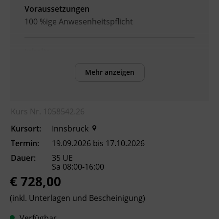
Voraussetzungen
100 %ige Anwesenheitspflicht
Inhalte
Nach Abschluss der Weiterbildung können die
Mehr anzeigen
Teilnehmenden:
ihr Fahrverhalten auf Grundlage der
geltenden Sicherheitsregeln rationeller
Kurs Nr. 1058542.26
gestalten.
Kursort:
Innsbruck
die Fahrzeug- und Sicherheitstechnik
sicher einsetzen.
Termin:
19.09.2026 bis 17.10.2026
den Kraftstoffverbrauch durch
Dauer:
35 UE
vorausschauendes Fahren optimieren.
Sa 08:00-16:00
€ 728,00
die sozial- und güterrechtlichen
Vorschriften sowie das wirtschaftliche
(inkl. Unterlagen und Bescheinigung)
Umfeld des Güterverkehrs anwenden.
Ladungen fachgerecht sichern.
Verfügbar