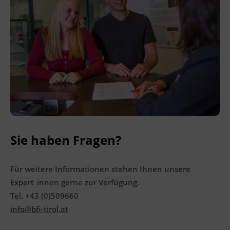
44a Kraftfahrliniengesetz
Hinweis
Wird die Weiterbildung innerhalb der letzten
18 Monate vor Ablauf des bestehenden
Eintrags absolviert und der neue
Fahrerqualifizierungsnachweis beantragt,
startet die neue Fünf-Jahres-Frist immer vom
Ende der alten Frist. Es gehen also keine
Monate verloren.
Sie haben Fragen?
Veranstaltungsort
BFI Tirol Bildungszentrum
Für weitere Informationen stehen Ihnen unsere
Ing.-Etzel-Straße 7
Expert_innen gerne zur Verfügung.
6020 Innsbruck
Tel. +43 (0)509660
info@bfi-tirol.at
Abschlussinformation