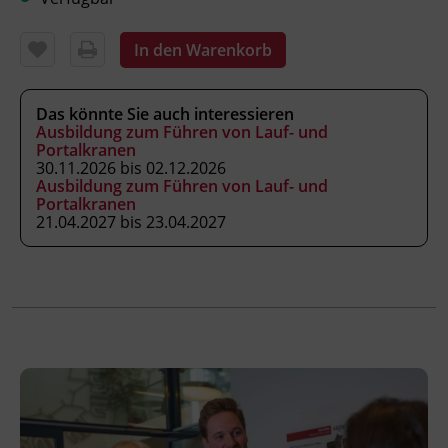
die eigene Gesundheit erhalten und in
Notfällen richtig handeln.
In den Warenkorb
Das könnte Sie auch interessieren
Kursformat
Ausbildung zum Führen von Lauf- und
Präsenzunterricht
Portalkranen
30.11.2026 bis 02.12.2026
Ausbildung zum Führen von Lauf- und
Leitung
Portalkranen
21.04.2027 bis 23.04.2027
Fachtrainer_in
Abschluss
Kursbesuchsbestätigung
Abschlussinformation
gemäß § 19 Güterbeförderungsgesetz 1995, §
14a Gelegenheitsverkehrs-Gesetz 1996 und §