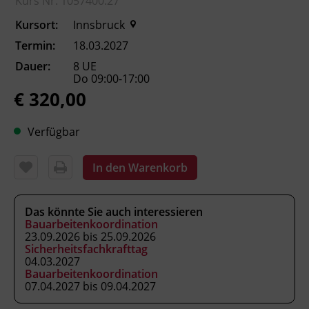
Kurs Nr. 1057400.27
Fachtrainer_in
Kursort:
Innsbruck
Termin:
18.03.2027
Abschluss
Dauer:
8 UE
Kursbesuchsbestätigung
Do 09:00-17:00
€ 320,00
Hinweis
Verfügbar
Firmenpackage: Ab der dritten
Firmenanmeldung gewähren wir einen Rabatt
von 20 %.
In den Warenkorb
Veranstaltungsort
Das könnte Sie auch interessieren
Bauarbeitenkoordination
Messe Innsbruck
23.09.2026 bis 25.09.2026
Ing.-Etzel-Straße
Sicherheitsfachkrafttag
6020 Innsbruck
04.03.2027
Bauarbeitenkoordination
07.04.2027 bis 09.04.2027