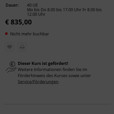
Dauer:
40 UE
Präsenzunterricht
Mo bis Do 8.00 bis 17.00 Uhr Fr 8.00 bis
12.00 Uhr
€ 835,00
Leitung
Georg Bucher
Nicht mehr buchbar
Abschluss
Kursbesuchsbestätigung
Dieser Kurs ist gefördert!
Veranstaltungsort
Weitere Informationen finden Sie im
BFI Tirol Ausbildungszentrum Metall Wattens
Förderhinweis des Kurses sowie unter
Auweg 5
Service/Förderungen
.
6112 Wattens
Förderhinweis
Das Land Tirol fördert bis zu maximal 30 %
der Kurskosten. Nähere Informationen finden