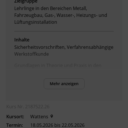
Zielgruppe
Lehrlinge in den Bereichen Metall,
BFI Reutte
Fahrzeugbau, Gas-, Wasser-, Heizungs- und
Lüftungsinstallation
BFI Schwaz
Inhalte
Sicherheitsvorschriften, Verfahrensabhängige
Werkstoffkunde
Grundlagen in Theorie und Praxis in den
Schweißverfahren:
111 Lichtbogenhandschweißen (Elektro)
Mehr anzeigen
135 MAG – Metall Aktiv Gasschweißen
141 WIG – Wolfram Inert Gasschweißen
311 Gasschmelzschweißen (Autogen)
Kurs Nr. 2187522.26
Kursort:
Wattens
Termin:
18.05.2026 bis 22.05.2026
Kursformat