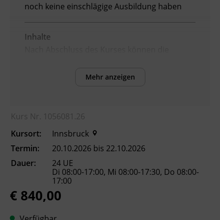
noch keine einschlägige Ausbildung haben
Inhalte
Nach Abschluss des Kurses können die
Teilnehmenden:
Mehr anzeigen
die physikalischen und chemischen
Grundlagen im Umgang mit Giften
benennen.
Kurs Nr. 1056081.26
die toxikologischen Grundlagen
einordnen.
Kursort:
Innsbruck
Maßnahmen des
Termin:
20.10.2026 bis 22.10.2026
Anwender_innenschutzes anwenden.
Dauer:
24 UE
gefährliche Chemikalien anhand von
Di 08:00-17:00, Mi 08:00-17:30, Do 08:00-
Kennzeichnung und Piktogrammen
17:00
identifizieren.
€ 840,00
die relevanten Gesetze und Vorschriften
(Chemikaliengesetz, CLP-Verordnung,
Verfügbar