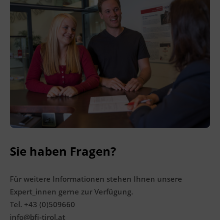
der Kurskosten. Nähere Informationen finden
Sie unter
www.mein-update.at
Abschlussinformation
BGBl. II Nr. 24/2001. § 4 Abs. 7 und Anlage 4,
Punkt 6, idgF unterrichtet nach dem Kursplan
gemäß § 4 und Anlage 4 der Giftverordnung
2000, BGBl. II Nr. 24/2001.
Terminübersicht
Sie haben Fragen?
Für weitere Informationen stehen Ihnen unsere
Expert_innen gerne zur Verfügung.
Tel. +43 (0)509660
info@bfi-tirol.at