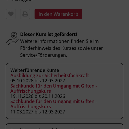
giftrechtliche Bestimmungen)
anwenden.
In den Warenkorb
die einschlägigen Bestimmungen des
Arbeitnehmer_innenschutzes und des
Abfallwirtschaftsrechts berücksichtigen.
Dieser Kurs ist gefördert!
Weitere Informationen finden Sie im
Förderhinweis des Kurses sowie unter
Kursformat
Service/Förderungen
.
Präsenzunterricht
Weiterführende Kurse
Ausbildung zur Sicherheitsfachkraft
Leitung
05.10.2026 bis 12.03.2027
Fachtrainer_in
Sachkunde für den Umgang mit Giften -
Auffrischungskurs
19.11.2026 bis 20.11.2026
Sachkunde für den Umgang mit Giften -
Abschluss
Auffrischungskurs
Zeugnis
11.03.2027 bis 12.03.2027
Abschlussinformation