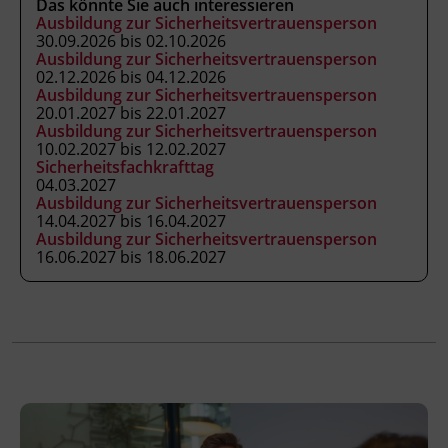
Das könnte Sie auch interessieren
Unterrichtet nach dem Kursplan gemäß § 4
Ausbildung zur Sicherheitsvertrauensperson
30.09.2026 bis 02.10.2026
und Anlage 4 der Giftverordnung 2000 (BGBl.
Ausbildung zur Sicherheitsvertrauensperson
II Nr. 24/2001 in der geltenden Fassung).
02.12.2026 bis 04.12.2026
Ausbildung zur Sicherheitsvertrauensperson
20.01.2027 bis 22.01.2027
Ausbildung zur Sicherheitsvertrauensperson
Hinweis
10.02.2027 bis 12.02.2027
Die notwendigen Kenntnisse in Erster Hilfe
Sicherheitsfachkrafttag
sind gegebenenfalls durch einen Erste-Hilfe-
04.03.2027
Ausbildung zur Sicherheitsvertrauensperson
Kurs zusätzlich zu erwerben.
14.04.2027 bis 16.04.2027
Ausbildung zur Sicherheitsvertrauensperson
16.06.2027 bis 18.06.2027
Veranstaltungsort
BFI Tirol Bildungszentrum
Ing.-Etzel-Straße 7
6020 Innsbruck
Förderhinweis
Das Land Tirol fördert bis zu maximal 50 %