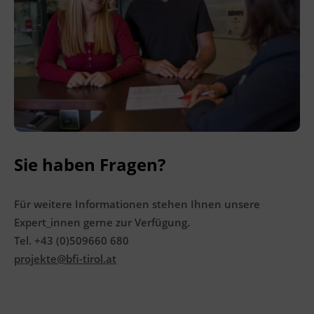
Kursformat
Präsenzunterricht
Leitung
Fachtrainer_in
Sie haben Fragen?
Abschluss
Zeugnis lt. Pflichtschulabschlussgesetz
Für weitere Informationen stehen Ihnen unsere
Expert_innen gerne zur Verfügung.
Abschlussinformation
Tel. +43 (0)509660 680
Sie erhalten ein Pflichtschulabschlusszeugnis.
projekte@bfi-tirol.at
Hinweis
Den Teilnehmenden entstehen keine