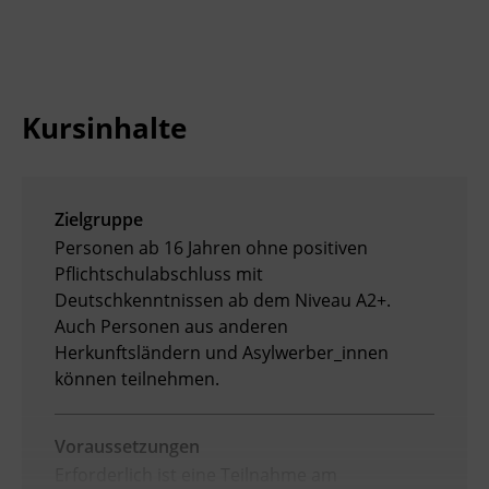
Ingenieurzertifizierung
BFI Reutte
BFI Schwaz
Kursinhalte
Zielgruppe
Personen ab 16 Jahren ohne positiven
Pflichtschulabschluss mit
Deutschkenntnissen ab dem Niveau A2+.
Auch Personen aus anderen
Herkunftsländern und Asylwerber_innen
können teilnehmen.
Voraussetzungen
Erforderlich ist eine Teilnahme am