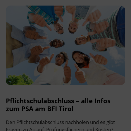
Kurskosten.
Der Pflichtschulabschluss für Erwachsene
wird aus Mitteln des Landes Tirol und des
Bundesministeriums für Frauen, Wissenschaft
und Forschung finanziert.
(
www.initiative-erwachsenenbildung.at
).
Veranstaltungsort
BFI Schwaz
Münchner Straße 20
6130 Schwaz
Pflichtschulabschluss – alle Infos
zum PSA am BFI Tirol
Den Pflichtschulabschluss nachholen und es gibt
Fragen zu Ablauf, Prüfungsfächern und Kosten?