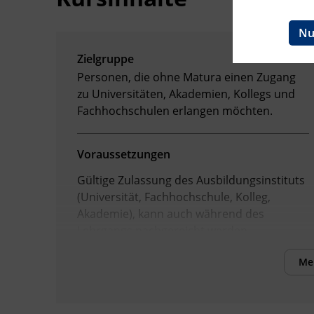
Ingenieurzertifizierung
BFI Reutte
Nu
Zielgruppe
BFI Schwaz
Personen, die ohne Matura einen Zugang
zu Universitäten, Akademien, Kollegs und
Fachhochschulen erlangen möchten.
Voraussetzungen
Gültige Zulassung des Ausbildungsinstituts
(Universität, Fachhochschule, Kolleg,
Akademie), kann auch während des
Lehrgangs nachgereicht werden.
Nachweise der erfolgreichen beruflichen
Me
oder außerberuflichen Vorbildung
Staatsbürgerschaftsnachweis (Österreich