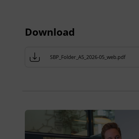
oder EWR-Staat)
Download
Inhalte
Es wird nach dem Lehplan der Oberstufe
einer AHS unterrichtet.
SBP_Folder_A5_2026-05_web.pdf
Schwerpunkte: Zahlenmengen,
Gleichungen und Ungleichungen, Vektoren,
Matrizen, Determinanten, elementare
Funktionen, Grundbegriffe der Differenzial-
und Integralrechnung, Einführung in die
Wahrscheinlichkeitsrechnung und Statistik,
Vektoren