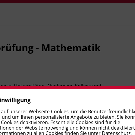
prüfung - Mathematik
ng zu Universitäten, Akademien, Kollegs und
inwilligung
 auf unserer Webseite Cookies, um die Benutzerfreundlichke
 und um Ihnen personalisierte Angebote zu bieten. Sie kön
ookies deaktivieren. Essentielle Cookies sind für die
ionen der Website notwendig und können nicht deaktivier
ormationen zu allen Cookies finden Sie unter
Datenschutz
.