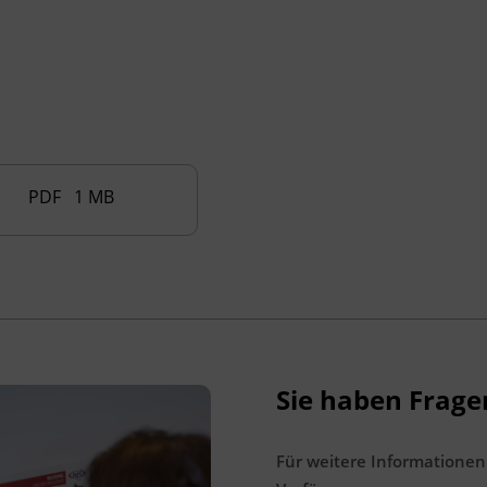
werden. Bitte geben Sie dies bei Ihrer
Kursanmeldung an.
Veranstaltungsort
BFI Tirol Bildungszentrum
Ing.-Etzel-Straße 7
PDF 1 MB
6020 Innsbruck
Förderhinweis
Alle Informationen rund um die AK
Zukunftsaktie sind unter der kostenlosen
AK Hotline +43 800 225522 1515 erhältlich.
Sichern Sie sich Ihre Zukunftsaktie für Ihre
Sie haben Frage
Weiterbildung.
Für weitere Informationen