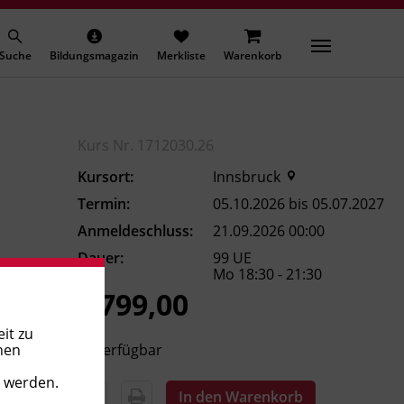
Suche
Bildungsmagazin
Merkliste
Warenkorb
Kurs Nr. 1712030.26
Kursort:
Innsbruck
Termin:
05.10.2026 bis 05.07.2027
Anmeldeschluss:
21.09.2026 00:00
Dauer:
99 UE
Mo 18:30 - 21:30
€ 799,00
it zu
Verfügbar
nen
t werden.
In den Warenkorb