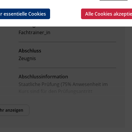
r essentielle Cookies
Alle Cookies akzepti
Leitung
Fachtrainer_in
Abschluss
Zeugnis
Abschlussinformation
Staatliche Prüfung (75% Anwesenheit im
Kurs sind für den Prüfungsantritt
erforderlich)
hr anzeigen
Hinweis
Mathematik 2 baut auf Mathematik 1 auf
und es kann eine Zusatzprüfung absolviert