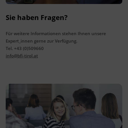
Das Land Tirol fördert bis zu maximal 50 %
Sie haben Fragen?
der Kurskosten. Nähere Informationen finden
Sie unter
www.mein-update.at
Für weitere Informationen stehen Ihnen unsere
Expert_innen gerne zur Verfügung.
Abschlussinformation
Tel. +43 (0)509660
Staatliche Prüfung nach dem Bundesgesetz
info@bfi-tirol.at
über die Berufsreifeprüfung BGBl. Nr. 68/1997