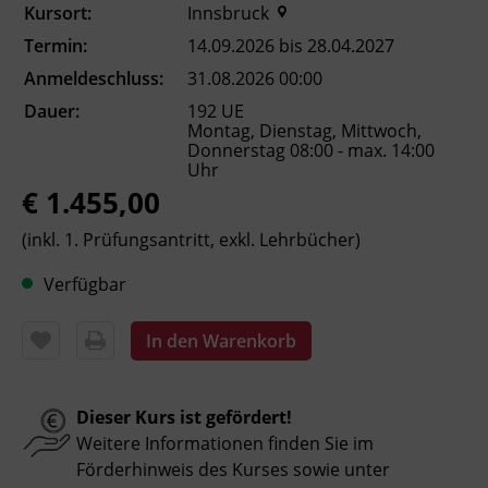
auf die Anforderungen der schriftlichen
Kursort:
Innsbruck
standardisierten Reife- und Diplomprüfung in
Termin:
14.09.2026 bis 28.04.2027
Angewandter Mathematik vor. Die
Anmeldeschluss:
31.08.2026 00:00
Vermittlung und der Erwerb von
Dauer:
Kompetenzen, welche eigenständige
192 UE
Montag, Dienstag, Mittwoch,
Problemlösungen mithilfe von Mathematik
Donnerstag 08:00 - max. 14:00
ermöglichen, stehen dabei im Mittelpunkt. Die
Uhr
charakteristischen Tätigkeiten und
€ 1.455,00
Handlungsbereiche laut Lehrplan umfassen:
(inkl. 1. Prüfungsantritt, exkl. Lehrbücher)
- Modellieren und Transferieren
- Operieren und Technologieeinsatz
Verfügbar
- Interpretieren und Dokumentieren
- Argumentieren und Kommunizieren
In den Warenkorb
Kursformat
Dieser Kurs ist gefördert!
Präsenzunterricht
Weitere Informationen finden Sie im
Förderhinweis des Kurses sowie unter