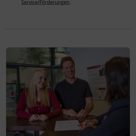
Service/Förderungen
.
Leitung
Fachtrainer_in
Abschluss
Maturazeugnis
Veranstaltungsort
BFI Tirol Bildungszentrum
Ing.-Etzel-Straße 7
6020 Innsbruck
Förderhinweis
Alle Informationen rund um die AK
Zukunftsaktie sind unter der kostenlosen AK
Hotline +43 800 225522 1515 erhältlich.
Sichern Sie sich Ihre Zukunftsaktie für Ihre
Weiterbildung.