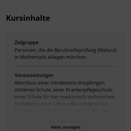
Ingenieurzertifizierung
BFI Reutte
Kursinhalte
BFI Schwaz
Zielgruppe
Personen, die die Berufsreifeprüfung (Matura)
in Mathematik ablegen möchten.
Voraussetzungen
Abschluss einer mindestens dreijährigen
mittleren Schule, einer Krankenpflegeschule,
einer Schule für den medizinisch-technischen
Fachdienst, einer Lehre oder erfolgreicher
Abschluss der dritten Klasse einer BHS mit
mindestens dreijähriger Berufspraxis.
Mehr anzeigen
Es wird empfohlen, über Deutschkenntnisse