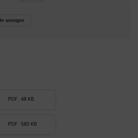
Rotholz 46
6200 Rotholz
hr anzeigen
Förderhinweis
Alle Informationen rund um die AK
Zukunftsaktie sind unter der kostenlosen
AK Hotline +43 800 225522 1515 erhältlich.
Sichern Sie sich Ihre Zukunftsaktie für Ihre
Weiterbildung.
Das Land Tirol fördert bis zu maximal 50 %
der Kurskosten. Nähere Informationen
finden Sie unter
www.mein-update.at
PDF 48 KB
Abschlussinformation
PDF 580 KB
Staatliche Prüfung nach dem Bundesgesetz
über die Berufsreifeprüfung BGBl. Nr.