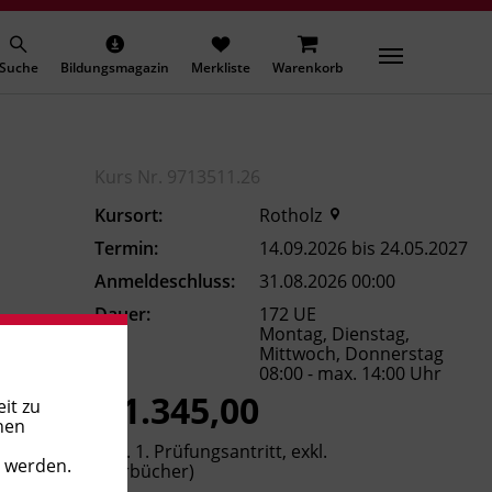
Suche
Bildungsmagazin
Merkliste
Warenkorb
Kurs Nr. 9713511.26
Kursort:
Rotholz
Termin:
14.09.2026 bis 24.05.2027
Anmeldeschluss:
31.08.2026 00:00
Dauer:
172 UE
Montag, Dienstag,
Mittwoch, Donnerstag
08:00 - max. 14:00 Uhr
€ 1.345,00
it zu
nen
(inkl. 1. Prüfungsantritt, exkl.
t werden.
Lehrbücher)