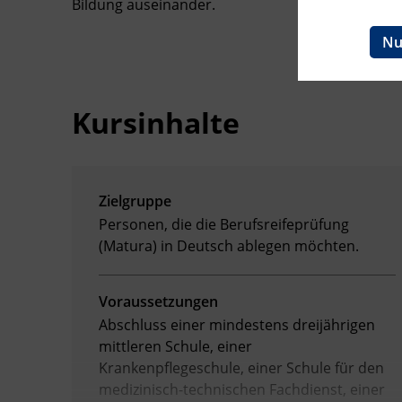
Bildung auseinander.
Ingenieurzertifizierung
BFI Reutte
Nu
BFI Schwaz
Kursinhalte
Zielgruppe
Personen, die die Berufsreifeprüfung
(Matura) in Deutsch ablegen möchten.
Voraussetzungen
Abschluss einer mindestens dreijährigen
mittleren Schule, einer
Krankenpflegeschule, einer Schule für den
medizinisch-technischen Fachdienst, einer