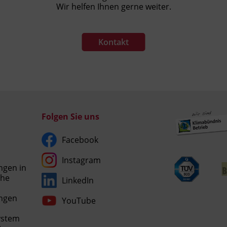
Wir helfen Ihnen gerne weiter.
Kontakt
Folgen Sie uns
Facebook
Instagram
ngen in
che
LinkedIn
Umgesetzt
ngen
YouTube
mit
esraSoft
ystem
und