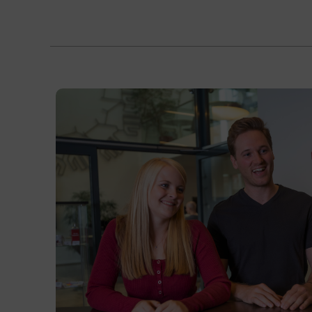
Inhalte
Der Inhalt entspricht dem Lehrplan der
Berufsreifeprüfung. Der Unterricht ist auf
die Deutschmatura an der jeweiligen
Prüfungsschule abgestimmt.
Kursformat
Präsenzunterricht