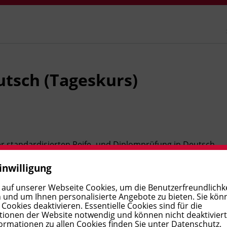
utsch (Tageskurs)
der standardisierten Reife- und Diplomprüfung in Deutsch
, wie etwa Erörterung, Kommentar, Leserbrief,
inwilligung
 sowie Zusammenfassung. Außerdem bereiten wir Sie auf
ra vor. Vor allem lernen Sie die differenzierte und
 auf unserer Webseite Cookies, um die Benutzerfreundlichke
 und um Ihnen personalisierte Angebote zu bieten. Sie kön
elbststudium setzen Sie sich zusätzlich noch mit Fragen
ookies deaktivieren. Essentielle Cookies sind für die
ionen der Website notwendig und können nicht deaktivier
us den Bereichen Medien, Gesellschaft, Politik und
ormationen zu allen Cookies finden Sie unter
Datenschutz
.