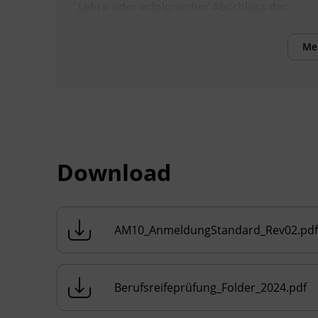
Lehre oder erfolgreicher Abschluss der
dritten Klasse einer BHS mit mindestens
dreijähriger Berufspraxis.
Me
Es wird empfohlen, über
Deutschkenntnisse auf mindestens B2/C1-
Niveau zu verfügen, um den Lehrinhalten
folgen und die Prüfungen erfolgreich
absolvieren zu können.
Download
Beachten Sie die Anwesenheitspflicht von
75 %. Wird diese nicht erreicht ist die
Zulassung zur Prüfung nicht möglich!
Bitte senden Sie die erforderlichen
AM10_AnmeldungStandard_Rev02.pdf
Dokumente per E-Mail an
matura@bfi-
tirol.at
um Ihre Vormerkung abzuschließen.
Sobald wir Ihre Dokumente erhalten und
Berufsreifeprüfung_Folder_2024.pdf
geprüft haben, senden wir Ihnen gerne die
Anmeldebestätigung zu. Vielen Dank!