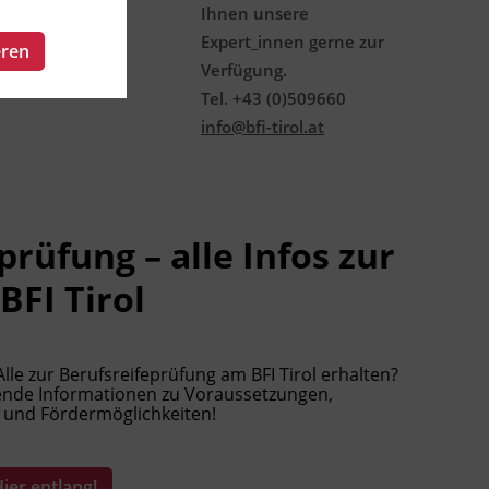
Ihnen unsere
Expert_innen gerne zur
eren
Verfügung.
Tel. +43 (0)509660
info@bfi-tirol.at
prüfung – alle Infos zur
FI Tirol
le zur Berufsreifeprüfung am BFI Tirol erhalten?
sende Informationen zu Voraussetzungen,
 und Fördermöglichkeiten!
ier entlang!