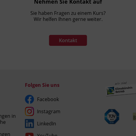
Nehmen Sie Kontakt auf
Sie haben Fragen zu einem Kurs?
Wir helfen Ihnen gerne weiter.
Kontakt
Folgen Sie uns
Facebook
Instagram
ngen in
che
LinkedIn
Umgesetzt
ngen
YouTube