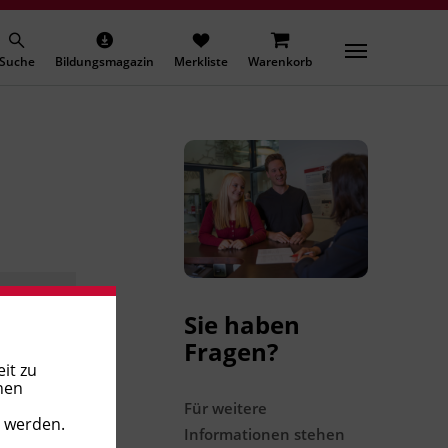
Suche
Bildungsmagazin
Merkliste
Warenkorb
Sie haben
Fragen?
it zu
nen
Für weitere
t werden.
Informationen stehen