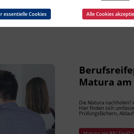
r essentielle Cookies
Alle Cookies akzepti
Berufsreife
Matura am B
Die Matura nachholen? Al
Hier finden sich umfas
Prüfungsfächern, Ablauf
Matura am BFI Tirol? H