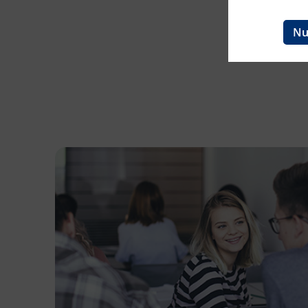
Ingenieurzertifizierung
BFI Reutte
Nu
BFI Schwaz