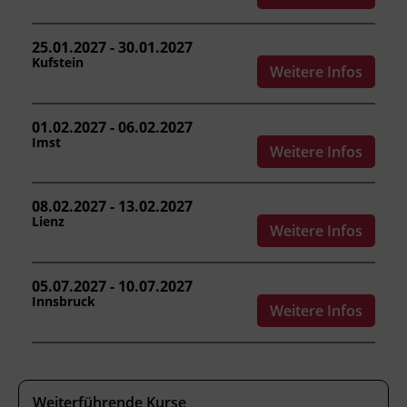
anschlagen.
die Verständigungsmöglichkeiten beim
25.01.2027 - 30.01.2027
Kranbetrieb einsetzen.
Kufstein
Weitere Infos
Aufbau und Besonderheiten von
Baudreh- und Fahrzeugkranen
01.02.2027 - 06.02.2027
beschreiben.
Imst
Wartungsarbeiten sowie Sicht- und
Weitere Infos
Funktionsprüfungen durchführen und
Sondereinsätze einordnen.
08.02.2027 - 13.02.2027
Lienz
Weitere Infos
Kursformat
05.07.2027 - 10.07.2027
Präsenzunterricht
Innsbruck
Weitere Infos
Leitung
Fachtrainer_in
Weiterführende Kurse