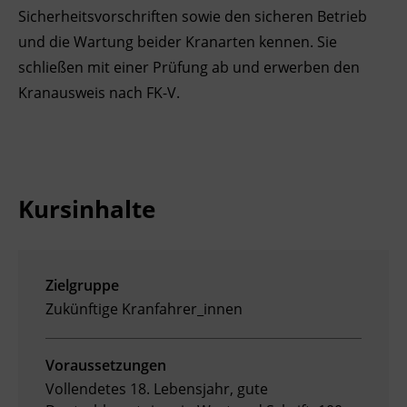
Sicherheitsvorschriften sowie den sicheren Betrieb
Ingenieurzertifizierung
Deutsch und Integration
BFI Reutte
und die Wartung beider Kranarten kennen. Sie
schließen mit einer Prüfung ab und erwerben den
Akademisches Studienzentrum
BFI Schwaz
Kranausweis nach FK-V.
Digitales Lernen
Kursinhalte
Zielgruppe
Zukünftige Kranfahrer_innen
Voraussetzungen
Vollendetes 18. Lebensjahr, gute