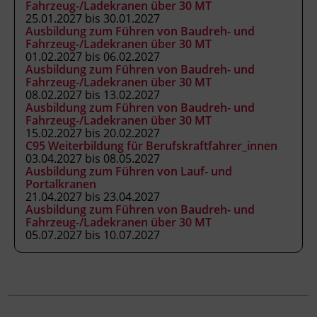
Förderhinweis
Fahrzeug-/Ladekranen über 30 MT
25.01.2027 bis 30.01.2027
Das Land Tirol fördert bis zu maximal 30 %
Ausbildung zum Führen von Baudreh- und
der Kurskosten. Nähere Informationen finden
Fahrzeug-/Ladekranen über 30 MT
Sie unter
www.mein-update.at
01.02.2027 bis 06.02.2027
Ausbildung zum Führen von Baudreh- und
Fahrzeug-/Ladekranen über 30 MT
08.02.2027 bis 13.02.2027
Abschlussinformation
Ausbildung zum Führen von Baudreh- und
BGBl. II Nr. 13/2007 idgF unterrichtet nach
Fahrzeug-/Ladekranen über 30 MT
15.02.2027 bis 20.02.2027
Anhang 3 der Fachkenntnisnachweis-
C95 Weiterbildung für Berufskraftfahrer_innen
Verordnung, als ermächtigte
03.04.2027 bis 08.05.2027
Ausbildungseinrichtung gemäß § 63
Ausbildung zum Führen von Lauf- und
Portalkranen
ArbeitnehmerInnenschutzgesetz, BGBl. Nr.
21.04.2027 bis 23.04.2027
450/1994 idgF
Ausbildung zum Führen von Baudreh- und
Fahrzeug-/Ladekranen über 30 MT
05.07.2027 bis 10.07.2027