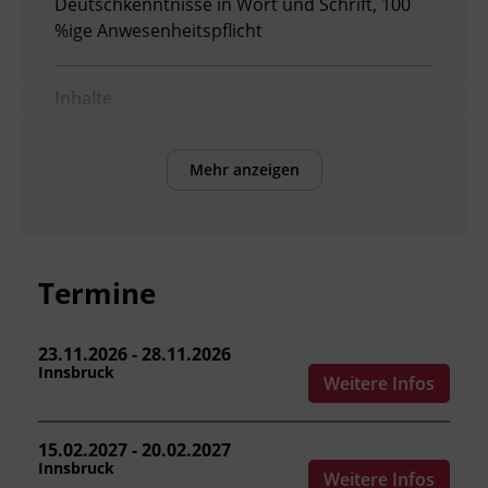
Deutschkenntnisse in Wort und Schrift, 100
%ige Anwesenheitspflicht
Inhalte
Nach Abschluss der Ausbildung können die
Teilnehmenden:
Mehr anzeigen
die
Arbeitnehmer_innenschutzvorschriften
und Normen für den Kranbetrieb
anwenden.
Termine
die Grundlagen von Mechanik, Hydraulik
und Elektrotechnik erklären.
Masse und Schwerpunkt einer Last
23.11.2026 - 28.11.2026
Innsbruck
bestimmen.
Weitere Infos
Lasttabelle und Lastdiagramm lesen und
anwenden.
15.02.2027 - 20.02.2027
Trage- und Lastaufnahmemittel
Innsbruck
Weitere Infos
auswählen und Lasten richtig