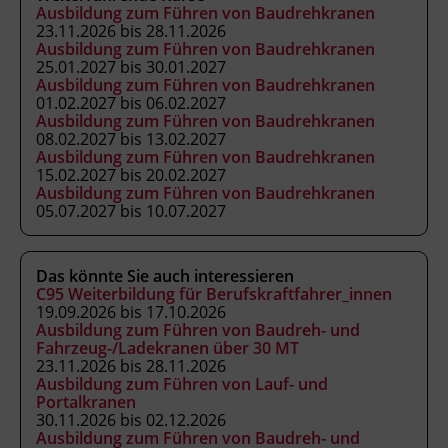
Ausbildung zum Führen von Baudrehkranen
Abschluss
23.11.2026 bis 28.11.2026
Kranausweis nach FK-V
Ausbildung zum Führen von Baudrehkranen
25.01.2027 bis 30.01.2027
Ausbildung zum Führen von Baudrehkranen
01.02.2027 bis 06.02.2027
Abschlussinformation
Ausbildung zum Führen von Baudrehkranen
Kranausweis nach FK-V und
08.02.2027 bis 13.02.2027
Kursbesuchsbestätigung.
Unterrichtet nach
Ausbildung zum Führen von Baudrehkranen
15.02.2027 bis 20.02.2027
Anhang 3 der Fachkenntnisnachweis-
Ausbildung zum Führen von Baudrehkranen
Verordnung (BGBl. II Nr. 13/2007 in der
05.07.2027 bis 10.07.2027
geltenden Fassung) als ermächtigte
Ausbildungseinrichtung gemäß § 63
Das könnte Sie auch interessieren
ArbeitnehmerInnenschutzgesetz (BGBl. Nr.
C95 Weiterbildung für Berufskraftfahrer_innen
450/1994 in der geltenden Fassung).
19.09.2026 bis 17.10.2026
Ausbildung zum Führen von Baudreh- und
Fahrzeug-/Ladekranen über 30 MT
Hinweis
23.11.2026 bis 28.11.2026
Ausbildung zum Führen von Lauf- und
Mitzubringen: Taschenrechner
Portalkranen
30.11.2026 bis 02.12.2026
Ausbildung zum Führen von Baudreh- und