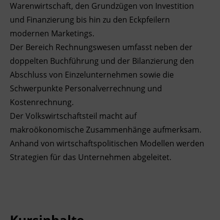
Warenwirtschaft, den Grundzügen von Investition
Ingenieurzertifizierung
Deutsch und Integration
BFI Reutte
und Finanzierung bis hin zu den Eckpfeilern
modernen Marketings.
Akademisches Studienzentrum
BFI Schwaz
Der Bereich Rechnungswesen umfasst neben der
doppelten Buchführung und der Bilanzierung den
Digitales Lernen
Abschluss von Einzelunternehmen sowie die
Schwerpunkte Personalverrechnung und
Kostenrechnung.
Der Volkswirtschaftsteil macht auf
makroökonomische Zusammenhänge aufmerksam.
Anhand von wirtschaftspolitischen Modellen werden
Strategien für das Unternehmen abgeleitet.