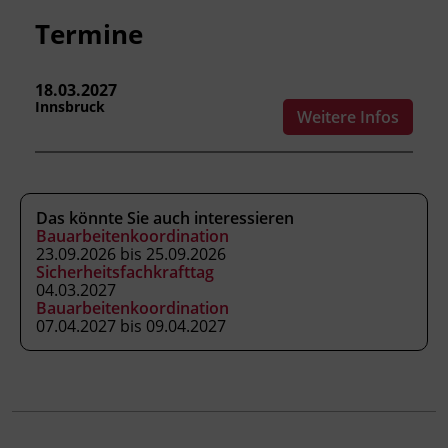
Fachtrainer_in
Termine
Abschluss
18.03.2027
Kursbesuchsbestätigung
Innsbruck
Weitere Infos
Hinweis
Firmenpackage: Ab der dritten
Firmenanmeldung gewähren wir einen Rabatt
Das könnte Sie auch interessieren
Bauarbeitenkoordination
von 20 %.
23.09.2026 bis 25.09.2026
Sicherheitsfachkrafttag
04.03.2027
Bauarbeitenkoordination
07.04.2027 bis 09.04.2027