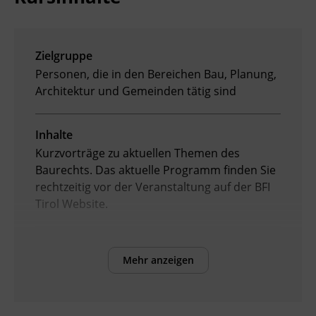
Ingenieurzertifizierung
Deutsch und Integration
BFI Reutte
Zielgruppe
Akademisches Studienzentrum
BFI Schwaz
Personen, die in den Bereichen Bau, Planung,
Architektur und Gemeinden tätig sind
Digitales Lernen
Inhalte
Kurzvorträge zu aktuellen Themen des
Baurechts. Das aktuelle Programm finden Sie
rechtzeitig vor der Veranstaltung auf der BFI
Tirol Website.
Kursformat
Mehr anzeigen
Präsenzunterricht
Leitung