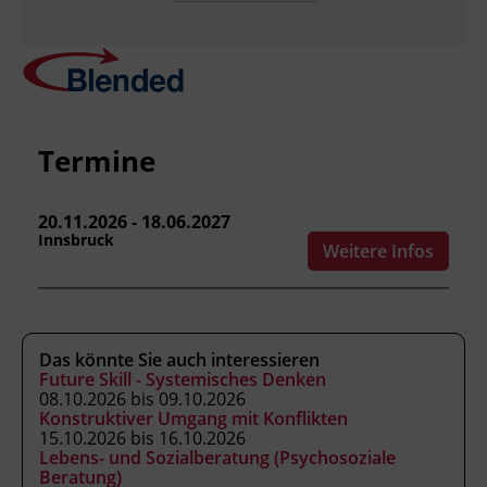
professionalisieren möchten
Berufseinsteiger_innen in die
Erwachsenenbildung
Personen, die erstmals als
Trainer_innen, Kursleiter_innen
oder Referent_innen tätig werden
Termine
möchten
Hochschulabsolvent_innen
Quereinsteiger_innen aus anderen
20.11.2026 - 18.06.2027
Innsbruck
Berufsfeldern
Weitere Infos
Fachkräfte mit Expertenwissen
Mitarbeiter_innen aus
Unternehmen, die ihr Fachwissen
weitergeben sollen
Das könnte Sie auch interessieren
technische Spezialist_innen
Future Skill - Systemisches Denken
08.10.2026 bis 09.10.2026
Berater_innen und Coaches
Konstruktiver Umgang mit Konflikten
Selbständige Expert_innen
15.10.2026 bis 16.10.2026
Interne Trainer_innen in Unternehmen
Lebens- und Sozialberatung (Psychosoziale
Beratung)
Personalentwickler_innen