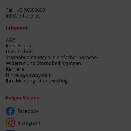
Sprache, Körpersprache und Auftreten
Storytelling und kreative Vermittlung
Tel.
+43 (0)509660
von Lerninhalten
info@bfi-tirol.at
Grundlagen der Lehr-, Lern- und
Infopoint
Trainingspsychologie
Berücksichtigung unterschiedlicher
AGB
Lernvoraussetzungen und
Impressum
Diversitätsaspekte
Datenschutz
Gestaltung und Moderation von Online-
Stornobedingungen in einfacher Sprache
Trainings
Widerruf und Stornobedingungen
Karriere
Einsatz digitaler Tools und KI in der
Hinweisgebersystem
Trainingsgestaltung
Ihre Meinung ist uns wichtig!
Kommunikationsmodelle und
professionelle Gesprächsführung
Folgen Sie uns
Systemische Fragetechniken und
Gewaltfreie Kommunikation
Facebook
Steuerung von Lern- und
Gruppenprozessen
Instagram
Gruppendynamik und Gruppenphasen