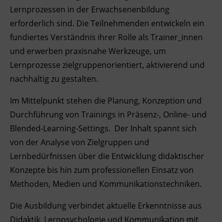
Lernprozessen in der Erwachsenenbildung
Ingenieurzertifizierung
Deutsch und Integration
BFI Reutte
erforderlich sind. Die Teilnehmenden entwickeln ein
fundiertes Verständnis ihrer Rolle als Trainer_innen
Akademisches Studienzentrum
BFI Schwaz
und erwerben praxisnahe Werkzeuge, um
Lernprozesse zielgruppenorientiert, aktivierend und
Digitales Lernen
nachhaltig zu gestalten.
Im Mittelpunkt stehen die Planung, Konzeption und
Durchführung von Trainings in Präsenz-, Online- und
Blended-Learning-Settings. Der Inhalt spannt sich
von der Analyse von Zielgruppen und
Lernbedürfnissen über die Entwicklung didaktischer
Konzepte bis hin zum professionellen Einsatz von
Methoden, Medien und Kommunikationstechniken.
Die Ausbildung verbindet aktuelle Erkenntnisse aus
Didaktik, Lernpsychologie und Kommunikation mit