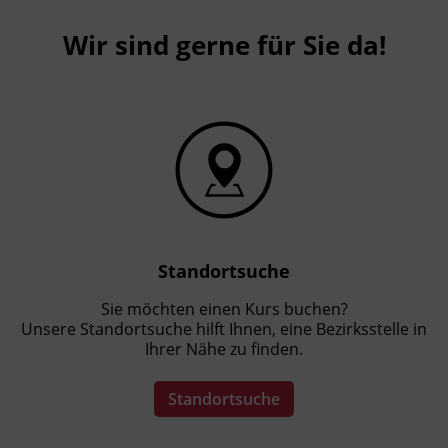
Der Lehrgang ist für alle interessierten
Wir sind gerne für Sie da!
Personen der Zielgruppenbeschreibung
zugänglich.
Für den digitalen Unterricht sind
folgende technische Voraussetzungen
zu erfüllen:
gute PC-Anwenderkenntnisse
stabile Internetverbindung
Kamera
Für die Zertifizierung als Fachtrainer_in
Standortsuche
in der Erwachsenenbildung (im
Anschluss an den Lehrgang) sind
Sie möchten einen Kurs buchen?
folgende Voraussetzungen notwendig:
Unsere Standortsuche hilft Ihnen, eine Bezirksstelle in
abgeschlossene Berufsausbildung,
Ihrer Nähe zu finden.
oder gleichwertig anerkannte
Ausbildungen,
Standortsuche
oder Matura oder höherwertige
Ausbildungen,