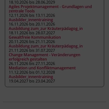
18.10.2026 bis 28.06.2029
Führungskräfte mit
Agiles Projektmanagement - Grundlagen und
Schulungsaufgaben
zentrale Tools
12.11.2026 bis 13.11.2026
Ausbilder_innen und Mentor_innen
Ausbilder_innentraining
Mitarbeiter_innen, die interne
16.11.2026 bis 20.11.2026
Weiterbildungen durchführen
Ausbildung zum_zur Kräuterpädagog_in
18.11.2026 bis 28.07.2027
Pädagogische Fachkräfte, die ihre
Gewaltfreie Kommunikation
Kompetenzen in der
20.11.2026 bis 21.11.2026
Erwachsenenbildung erweitern möchten
Ausbildung zum_zur Kräuterpädagog_in
21.11.2026 bis 31.07.2027
Personen in arbeitsmarktpolitischen
Change Management - Veränderungen
und sozialen Einrichtungen
erfolgreich gestalten
Trainer_innen in AMS-Maßnahmen
26.11.2026 bis 27.11.2026
Mediation und Konfliktmanagement
Bildungsberater_innen
11.12.2026 bis 01.12.2028
Sozialpädagog_innen
Ausbilder_innentraining
Mitarbeiter_innen in
19.04.2027 bis 23.04.2027
Weiterbildungseinrichtungen
Voraussetzungen