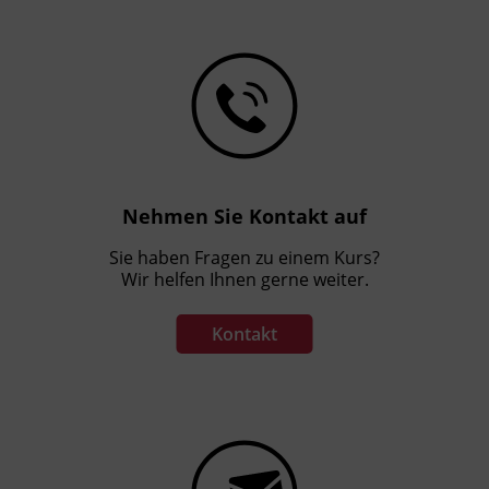
oder eine einer
Lehrabschlussprüfung
gleichwertige Berufserfahrung im
Umfang von 4 Jahren auf Basis
einer Beschäftigung von
mindestens 20 Wochenstunden
Berufliche Praxis im Ausmaß von
mindestens 2 Jahren auf Basis
Nehmen Sie Kontakt auf
einer Beschäftigung von
Sie haben Fragen zu einem Kurs?
mindestens 20 Wochenstunden
Wir helfen Ihnen gerne weiter.
Trainer_innenpraxis ab 8
Schulungstagen/64 UE im
Kontakt
Gruppensetting (ab 3
Teilnehmer_innen) - die Praxis als
Trainer_in für die Erstzertifizierung
muss jedenfalls in Präsenz
abgehalten werden