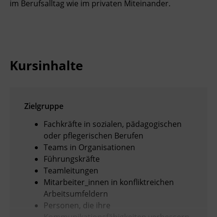
im Berufsalltag wie im privaten Miteinander.
Ingenieurzertifizierung
Deutsch und Integration
BFI Reutte
Akademisches Studienzentrum
BFI Schwaz
Kursinhalte
Digitales Lernen
Zielgruppe
Fachkräfte in sozialen, pädagogischen
oder pflegerischen Berufen
Teams in Organisationen
Führungskräfte
Teamleitungen
Mitarbeiter_innen in konfliktreichen
Arbeitsumfeldern
Personen, die ihre