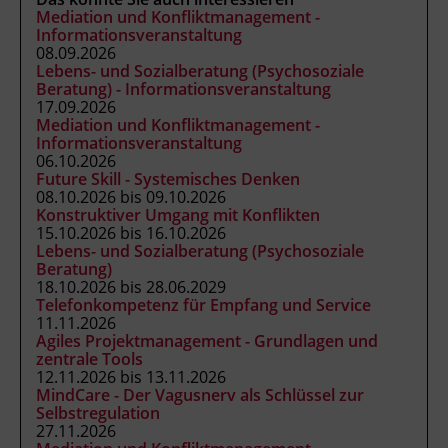
Mitteilen
Mediation und Konfliktmanagement -
Umgang mit Kritik, Vorwürfen und
Informationsveranstaltung
Schuldzuweisungen
08.09.2026
Lebens- und Sozialberatung (Psychosoziale
Praktische Übungen und Rollenspiele
Beratung) - Informationsveranstaltung
aus dem Alltag der Teilnehmenden
17.09.2026
Entwicklung einer wertschätzenden
Mediation und Konfliktmanagement -
Informationsveranstaltung
inneren Haltung
06.10.2026
Verbesserung der
Future Skill - Systemisches Denken
Konfliktlösungsfähigkeiten
08.10.2026 bis 09.10.2026
Konstruktiver Umgang mit Konflikten
15.10.2026 bis 16.10.2026
Persönliche Ziele:
Lebens- und Sozialberatung (Psychosoziale
Beratung)
Eigene Gefühle und Bedürfnisse besser
18.10.2026 bis 28.06.2029
wahrnehmen und ausdrücken
Telefonkompetenz für Empfang und Service
11.11.2026
Kommunikationsmuster erkennen, die
Agiles Projektmanagement - Grundlagen und
zu Missverständnissen oder
zentrale Tools
Spannungen führen
12.11.2026 bis 13.11.2026
MindCare - Der Vagusnerv als Schlüssel zur
Mehr Verständnis und Verbindung in
Selbstregulation
Beziehungen schaffen – privat und
27.11.2026
beruflich