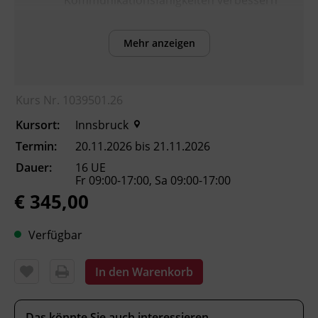
Kommunikationsfähigkeiten verbessern
möchten, Konflikte respektvoll und
konstruktiv lösen und Empathie für sich
Mehr anzeigen
selbst sowie für andere entwickeln
wollen
Kurs Nr. 1039501.26
Inhalte
Kursort:
Innsbruck
Termin:
20.11.2026 bis 21.11.2026
Einführung in die Gewaltfreie
Kommunikation nach Marshall
Dauer:
16 UE
Fr 09:00-17:00, Sa 09:00-17:00
Rosenberg
€ 345,00
Die 4 Schritte: Beobachtung, Gefühl,
Bedürfnis, Bitte
Verfügbar
Unterscheidung von Beobachtung und
Bewertung
Eigene Gefühle und Bedürfnisse
In den Warenkorb
erkennen und benennen
Empathisches Zuhören und aufrichtiges
Das könnte Sie auch interessieren