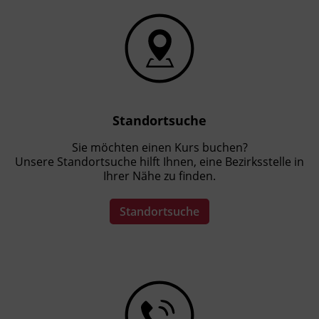
Kursformat
Präsenzunterricht
Leitung
Fachtrainer_in
Standortsuche
Sie möchten einen Kurs buchen?
Unsere Standortsuche hilft Ihnen, eine Bezirksstelle in
Abschluss
Ihrer Nähe zu finden.
Kursbesuchsbestätigung
Standortsuche
Förderhinweis
Alle Informationen rund um die AK
Zukunftsaktie sind unter der kostenlosen AK
Hotline +43 800 225522 1515 erhältlich.
Sichern Sie sich Ihre Zukunftsaktie für Ihre
Weiterbildung.