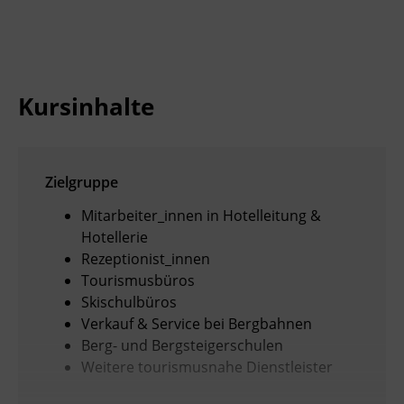
Ingenieurzertifizierung
Deutsch und Integration
BFI Reutte
Akademisches Studienzentrum
BFI Schwaz
Kursinhalte
Digitales Lernen
Zielgruppe
Mitarbeiter_innen in Hotelleitung &
Hotellerie
Rezeptionist_innen
Tourismusbüros
Skischulbüros
Verkauf & Service bei Bergbahnen
Berg- und Bergsteigerschulen
Weitere tourismusnahe Dienstleister