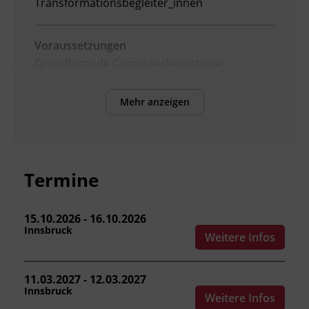
Transformationsbegleiter_innen
Voraussetzungen
Grundlegende Computerkenntnisse
Mehr anzeigen
Inhalte
Nach Abschluss des Kurses können die
Teilnehmenden:
Termine
den Aufbau und die Funktionsweise von
GPT-Anwendungen erklären.
15.10.2026 - 16.10.2026
eigene GPTs mit gezielten System-
Innsbruck
Weitere Infos
Prompts und definiertem Verhalten
erstellen.
GPTs kontextbasiert für konkrete
11.03.2027 - 12.03.2027
Innsbruck
fachliche Aufgaben einsetzen.
Weitere Infos