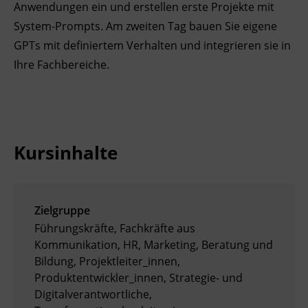
Anwendungen ein und erstellen erste Projekte mit
Ingenieurzertifizierung
Deutsch und Integration
BFI Reutte
System-Prompts. Am zweiten Tag bauen Sie eigene
GPTs mit definiertem Verhalten und integrieren sie in
Akademisches Studienzentrum
BFI Schwaz
Ihre Fachbereiche.
Digitales Lernen
Kursinhalte
Zielgruppe
Führungskräfte, Fachkräfte aus
Kommunikation, HR, Marketing, Beratung und
Bildung, Projektleiter_innen,
Produktentwickler_innen, Strategie- und
Digitalverantwortliche,