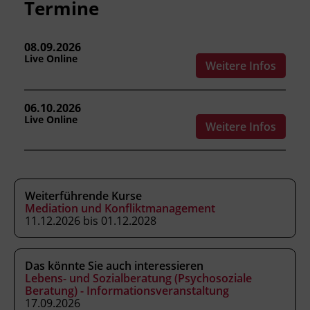
Termine
informieren Sie gerne über weitere Termine.
Bitte beachten Sie unseren
08.09.2026
Informationsfolder zur Ausbildung am Ende
Live Online
Weitere Infos
dieser Seite.
06.10.2026
Live Online
Weitere Infos
Weiterführende Kurse
Mediation und Konfliktmanagement
11.12.2026 bis 01.12.2028
Das könnte Sie auch interessieren
Lebens- und Sozialberatung (Psychosoziale
Beratung) - Informationsveranstaltung
17.09.2026