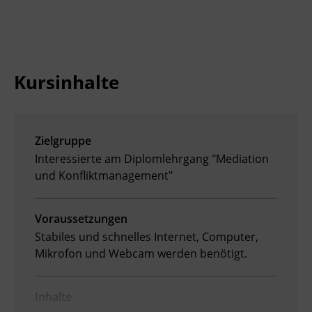
Ingenieurzertifizierung
Deutsch und Integration
BFI Reutte
Akademisches Studienzentrum
BFI Schwaz
Kursinhalte
Digitales Lernen
Zielgruppe
Interessierte am Diplomlehrgang "Mediation
und Konfliktmanagement"
Voraussetzungen
Stabiles und schnelles Internet, Computer,
Mikrofon und Webcam werden benötigt.
Inhalte