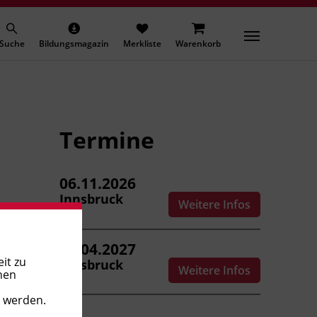
Suche
Bildungsmagazin
Merkliste
Warenkorb
Termine
06.11.2026
Innsbruck
Weitere Infos
16.04.2027
it zu
Innsbruck
Weitere Infos
nen
t werden.