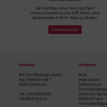
aufbauen und rechtliche
Sie möchten einen Kurs buchen?
Rahmenbedingungen berücksichtigen.
Unsere Standortsuche hilft Ihnen, eine
Bezirksstelle in Ihrer Nähe zu finden.
Kursformat
Standortsuche
Präsenzunterricht
Kontakt
Infopoint
BFI Tirol Bildungs GmbH
AGB
Ing.-Etzel-Straße 7
Impressum
6020 Innsbruck
Datenschutz
Stornobedingu
Tel.
+43 (0)509660
einfacher Spra
info@bfi-tirol.at
Widerruf und
Stornobedingu