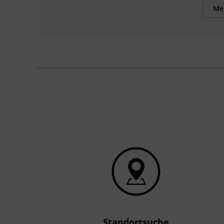
Grundlagen des Promptings sollten
Me
bekannt sein.
Inhalte
Nach Abschluss des Kurses können die
Teilnehmenden:
Anwendungsfelder von LLMs im
Marketing und Vertrieb vertieft
analysieren.
mit spezifischen Prompts Website-
Texte, Social-Media-Postings und
Sales-E-Mails erstellen.
Mitbewerbs-Recherchen mit LLMs
durchführen und die Ergebnisse
auswerten.
einfache Automatisierungen mit LLMs
Standortsuche