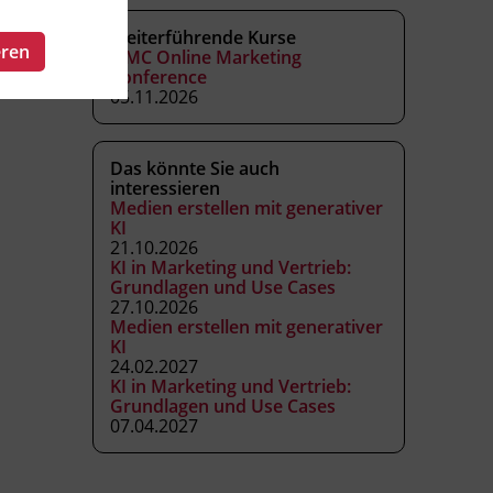
Weiterführende Kurse
eren
OMC Online Marketing
Conference
05.11.2026
Das könnte Sie auch
interessieren
Medien erstellen mit generativer
KI
21.10.2026
KI in Marketing und Vertrieb:
Grundlagen und Use Cases
27.10.2026
Medien erstellen mit generativer
KI
24.02.2027
KI in Marketing und Vertrieb:
Grundlagen und Use Cases
07.04.2027