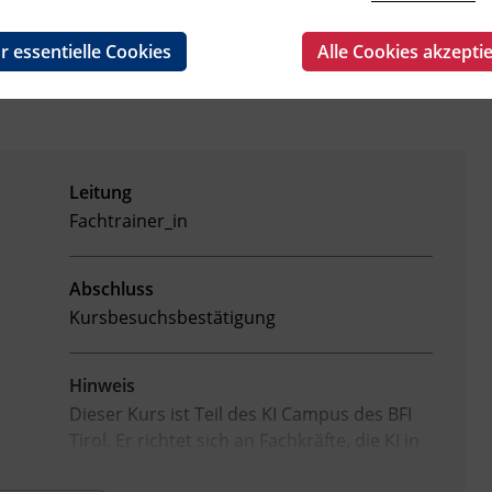
r essentielle Cookies
Alle Cookies akzepti
Leitung
Fachtrainer_in
Abschluss
Kursbesuchsbestätigung
Hinweis
Dieser Kurs ist Teil des KI Campus des BFI
Tirol. Er richtet sich an Fachkräfte, die KI in
ihrem Arbeitsbereich einsetzen, und ist für