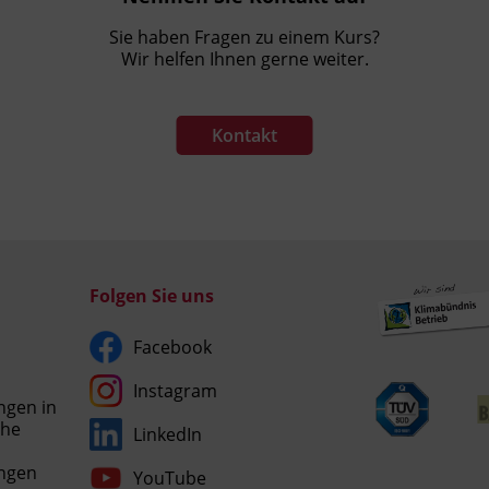
Sie haben Fragen zu einem Kurs?
Wir helfen Ihnen gerne weiter.
Kontakt
Folgen Sie uns
Facebook
Instagram
ngen in
che
LinkedIn
Umgesetzt
ngen
YouTube