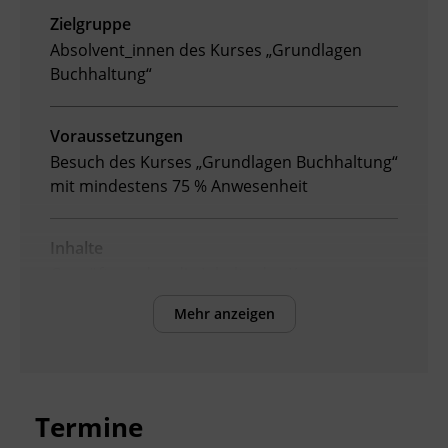
Zielgruppe
Ingenieurzertifizierung
Deutsch und Integration
BFI Reutte
Absolvent_innen des Kurses „Grundlagen
Buchhaltung“
Akademisches Studienzentrum
BFI Schwaz
Voraussetzungen
Digitales Lernen
Besuch des Kurses „Grundlagen Buchhaltung“
mit mindestens 75 % Anwesenheit
Inhalte
Geprüft werden die Inhalte des Kurses
„Grundlagen Buchhaltung“:
Mehr anzeigen
Verbuchung einfacher Geschäftsfälle
Führung der Bücher im Unternehmen
Grundlagen der Umsatzsteuer
Termine