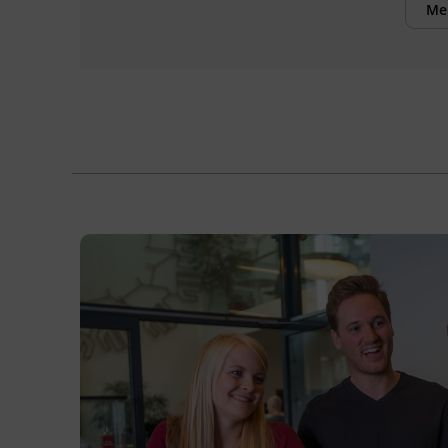
Teilnehmenden:
Me
die Systeme der Buchhaltung wie
Kassabuch und Anlagenverzeichnis
benennen und ihre Funktion
beschreiben.
die Aufgaben eines_einer
Buchhalter_in im Unternehmen
einordnen.
Belege einfacher Geschäftsfälle
ordnen und verbuchen.
die wichtigsten Bücher im
Unternehmen führen.
die Grundlagen der Umsatzsteuer mit
Vorsteuerabzug,
innergemeinschaftlichem Erwerb und
Reverse Charge erklären.
verwaltungsbezogene Abläufe rund
um die Buchhaltung beschreiben.