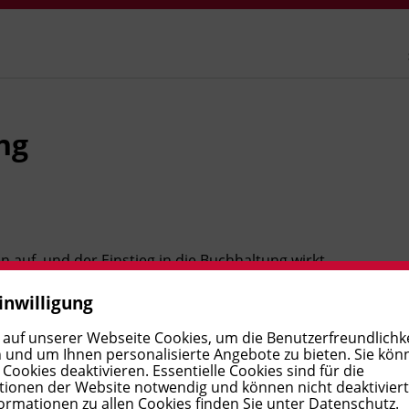
ng
n auf, und der Einstieg in die Buchhaltung wirkt
aren Überblick über die täglichen Abläufe im
inwilligung
her kennen, verbuchen einfache Geschäftsfälle und
amit legen Sie die Basis für den Beruf als
 auf unserer Webseite Cookies, um die Benutzerfreundlichke
 und um Ihnen personalisierte Angebote zu bieten. Sie kön
e.
ookies deaktivieren. Essentielle Cookies sind für die
ionen der Website notwendig und können nicht deaktivier
ormationen zu allen Cookies finden Sie unter
Datenschutz
.