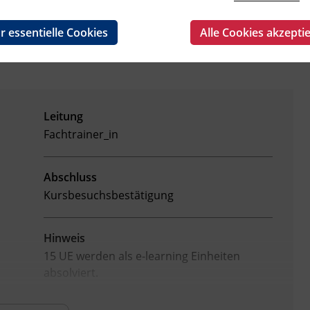
r essentielle Cookies
Alle Cookies akzepti
Leitung
Fachtrainer_in
Abschluss
Kursbesuchsbestätigung
Hinweis
15 UE werden als e-learning Einheiten
absolviert.