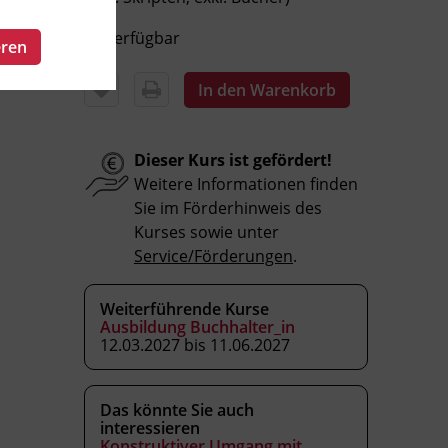
Verfügbar
eren
In den Warenkorb
Dieser Kurs ist gefördert!
Weitere Informationen finden
Sie im Förderhinweis des
Kurses sowie unter
Service/Förderungen
.
Weiterführende Kurse
Ausbildung Buchhalter_in
12.03.2027 bis 11.06.2027
Das könnte Sie auch
interessieren
Konstruktiver Umgang mit