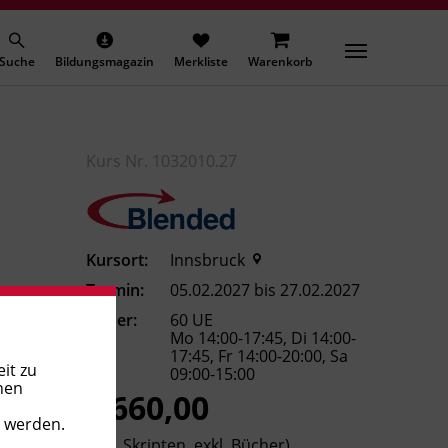
Suche
Bildungsmagazin
Merkliste
Warenkorb
Kurs Nr. 1032010.27
Kursort:
Innsbruck
Termin:
05.02.2027 bis 27.02.2027
Dauer:
60 UE
Mo 14:00-17:45, Di 14:00-
17:45, Fr 14:00-20:00, Sa
it zu
09:00-15:00
nen
€ 660,00
t werden.
(inkl. Skripten, exkl. Bücher)