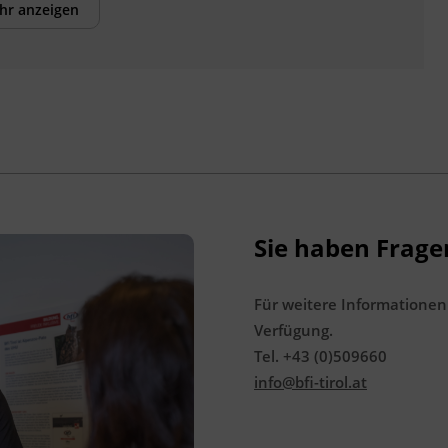
Veranstaltungsort
hr anzeigen
BFI Tirol Bildungszentrum
Ing.-Etzel-Straße 7
6020 Innsbruck
Förderhinweis
Das Land Tirol fördert bis zu maximal 30 %
der Kurskosten. Nähere Informationen
finden Sie unter
www.mein-update.at
Sie haben Frage
Für weitere Informationen
Verfügung.
Tel. +43 (0)509660
info@bfi-tirol.at